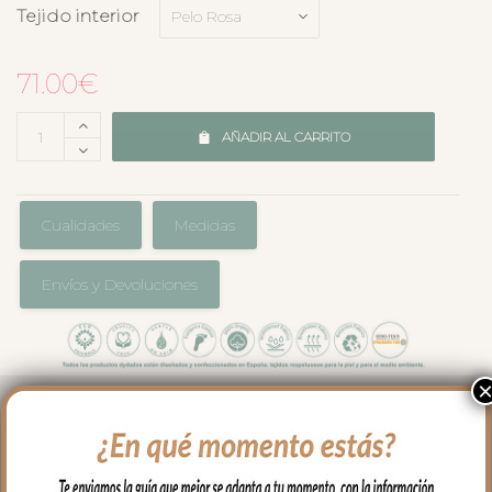
Tejido interior
71.00
€
AÑADIR AL CARRITO
Cualidades
Medidas
Envíos y Devoluciones
El complemento ideal para llevar a
nuestro bebe en brazos, para usar en el
capazo o en la cuna.