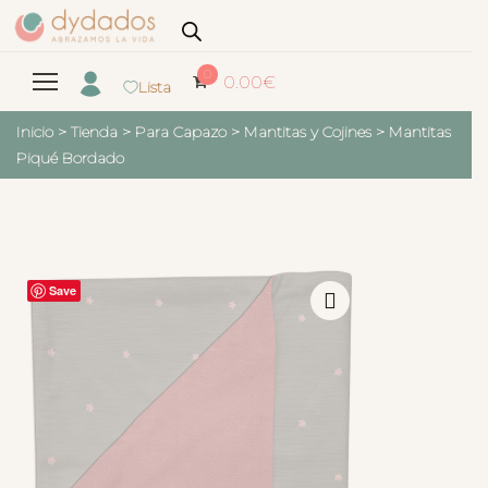
0
0.00
€
Lista
Inicio
>
Tienda
>
Para Capazo
>
Mantitas y Cojines
>
Mantitas
Piqué Bordado
Save