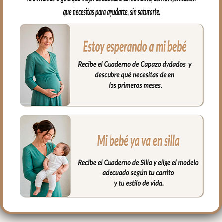
Por un lado, en tejido piqué bordado; un
piqué de algodón y por el otro puedes
elegir en piqué de algodón o en pelo corto
liso.
Puedes lavar a mano o en lavadora,
siempre agua fría, jabones no abrasivos y
secado al natural.
Medidas 98 X 70cm
PRODUCTOS
RELACIONADOS