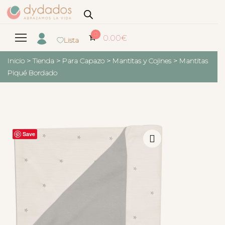
0
0.00
€
Lista
Inicio
>
Tienda
>
Para Capazo
>
Mantitas y Cojines
>
Mantitas
Piqué Bordado
Save