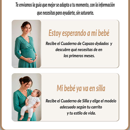
nuestro bebe en brazos, para usar en el
capazo o en la cuna.
Por un lado, en tejido piqué bordado; un
piqué de algodón y por el otro puedes
elegir en piqué de algodón o en pelo corto
liso.
Puedes lavar a mano o en lavadora,
siempre agua fría, jabones no abrasivos y
secado al natural.
Medidas 98 X 70cm
PRODUCTOS
RELACIONADOS