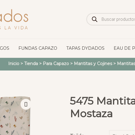
Búsqueda
de
productos
OGOS
FUNDAS CAPAZO
TAPAS DYDADOS
EAU DE 
Inicio
>
Tienda
>
Para Capazo
>
Mantitas y Cojines
>
Mantitas
5475 Mantita
Mostaza