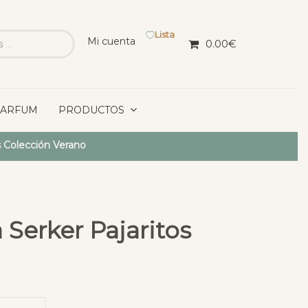
Lista
Mi cuenta
0.00
€
PARFUM
PRODUCTOS
 Colección Verano
 Serker Pajaritos