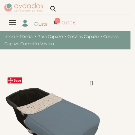
0
0.00
€
Lista
Inicio
>
Tienda
>
Para Capazo
>
Colchas Capazo
>
Colchas
Capazo Colección Verano
Save