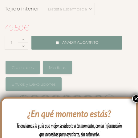
Tejido interior
49.50
€
AÑADIR AL CARRITO
Cualidades
Medidas
Envíos y Devoluciones
Colcha Universal para Capazo ajustada
mediante cinturón. En tejido piqué Serker