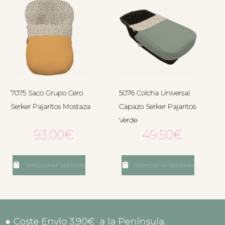
7075 Saco Grupo Cero
5076 Colcha Universal
Serker Pajaritos Mostaza
Capazo Serker Pajaritos
Verde
93.00
€
49.50
€
Seleccionar opciones
Seleccionar opciones
● Coste Envío 3.90€ a la Península.