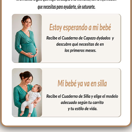
con los complementos de tu capazo.
Puedes usar como cojín antivuelco o
colocar donde y como necesites para
ayudar en el día a día con tu bebé.
Puedes sacar el relleno para lavarlo; el
relleno es fibra hueca permitiendo una
buena transpiración.
Medidas: 35 x 11
PRODUCTOS
RELACIONADOS