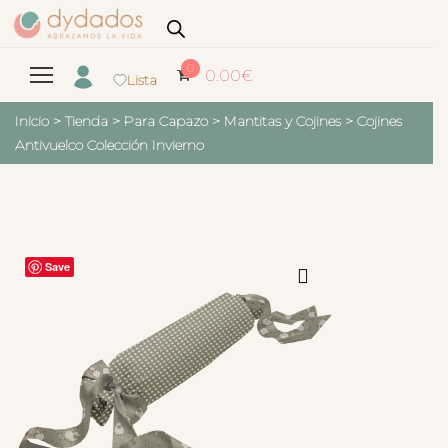
0
0.00
€
Lista
Inicio
>
Tienda
>
Para Capazo
>
Mantitas y Cojines
>
Cojines
Antivuelco Colección Invierno
Save