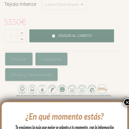
Tejido interior
53.50
€
AÑADIR AL CARRITO
Medidas
Cualidades
Envíos y Devoluciones
Cojín universal para capazo en forma
circular en tejido pelo estampado.
Lazos de raso estampados en liso a juego