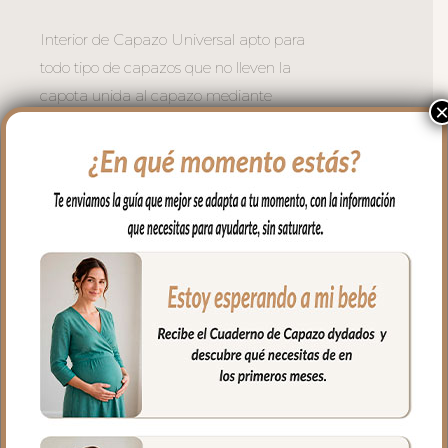
Interior de Capazo Universal apto para
todo tipo de capazos que no lleven la
capota unida al capazo mediante
cremallera.
Vuelve el borde del todo el capazo.
En la zona del asa de la capota con tiras
para ajustar bien.
Este interior en tejido piqué liso; un piqué
de algodón, lleva relleno en todo el lateral,
vuelve el aro en todo el capazo. El
colchón siempre va encima. Necesitas
bajera o sabanita.
**No incluye bajera.
En la zona del asa de la capota se ajusta
con lazos.