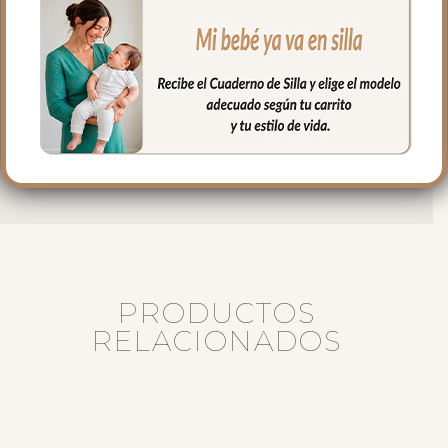
Puedes lavar a mano o en lavadora,
siempre agua fría, jabones no abrasivos y
secado al natural.
Medidas:
Largo: 76 cm
Alto 23 cm
Ancho 32 cm
PRODUCTOS
RELACIONADOS