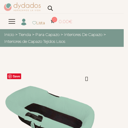
0
0.00
€
Lista
Inicio
>
Tienda
>
Para Capazo
>
Interiores De Capazo
>
Interiores de Capazo Tejidos Lisos
Save