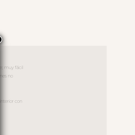
×
e; muy fácil
ones no
interior con