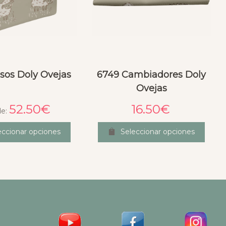
lsos Doly Ovejas
6749 Cambiadores Doly
Ovejas
52.50
€
16.50
€
de:
eccionar opciones
Seleccionar opciones