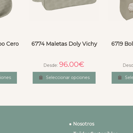
po Cero
6774 Maletas Doly Vichy
6719 Bo
96.00
€
Desde:
Des
iones
Seleccionar opciones
Sel
● Nosotros