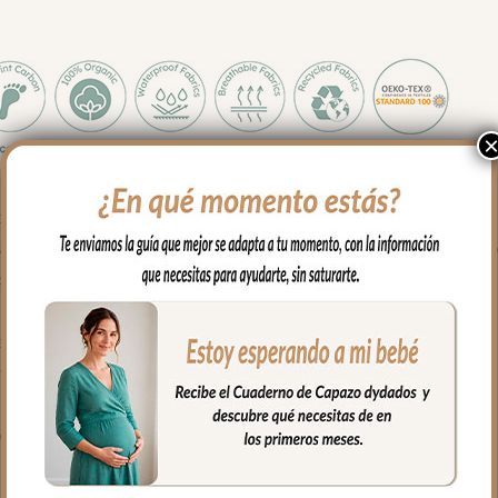
para maleta de hospital
ve y agradable al tacto. Para el interior tejido blanco impermeabl
 cuando necesites puedes lavar en lavadora siempre agua fría jab
l estampado.
rganizadas y sujetas en el interior y además cuenta con un bolsillo 
o llevar al hombro con el asa largo.