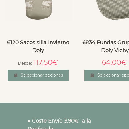
6120 Sacos silla Invierno
6834 Fundas Gru
Doly
Doly Vichy
117.50
€
64.00
€
Desde:
Seleccionar opciones
Seleccionar opc
● Coste Envío 3.90€ a la