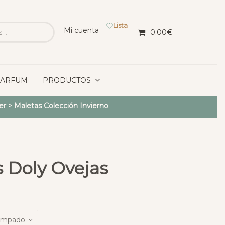
Lista
Mi cuenta
0.00
€
PARFUM
PRODUCTOS
er
>
Maletas Colección Invierno
 Doly Ovejas