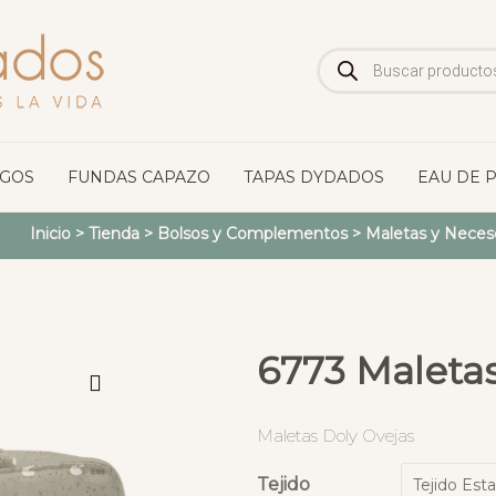
Búsqueda
de
productos
OGOS
FUNDAS CAPAZO
TAPAS DYDADOS
EAU DE 
Inicio
>
Tienda
>
Bolsos y Complementos
>
Maletas y Neces
6773 Maletas
Maletas Doly Ovejas
Tejido