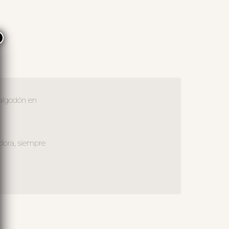
×
 algodón en
dora, siempre