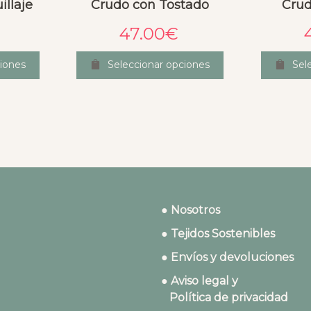
llaje
Crudo con Tostado
Crud
47.00
€
iones
Seleccionar opciones
Sel
● Nosotros
● Tejidos Sostenibles
● Envíos y devoluciones
● Aviso legal y
Política de privacidad