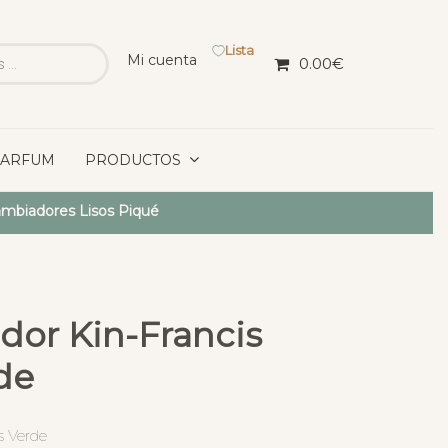
Lista
Mi cuenta
0.00
€
PARFUM
PRODUCTOS
mbiadores Lisos Piqué
dor Kin-Francis
de
s Verde