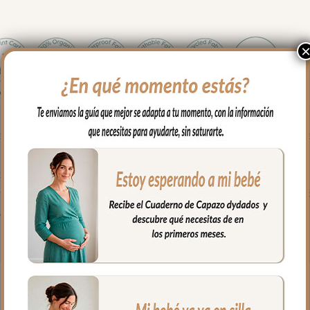
en los paseos y salidas con tu bebé. Cambiador en tejido piqué de
os posibles escapes del bebé.
es limpiar con paño húmedo y cuando necesites puedes lavar en lava
al.