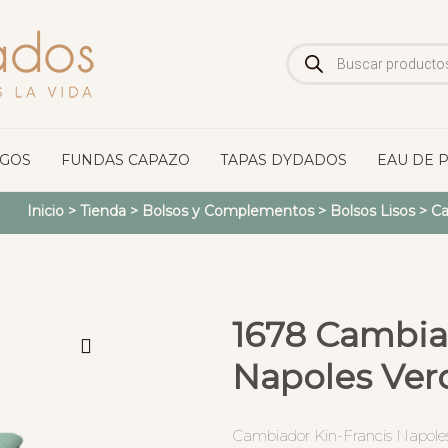
Búsqueda
de
productos
OGOS
FUNDAS CAPAZO
TAPAS DYDADOS
EAU DE 
Inicio
>
Tienda
>
Bolsos y Complementos
>
Bolsos Lisos
>
Ca
1678 Cambia
Napoles Ver
Cambiador Kin-Francis Napole