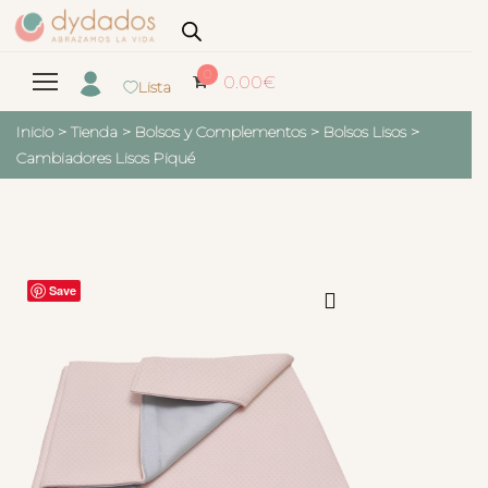
0
0.00
€
Lista
Inicio
>
Tienda
>
Bolsos y Complementos
>
Bolsos Lisos
>
Cambiadores Lisos Piqué
Save