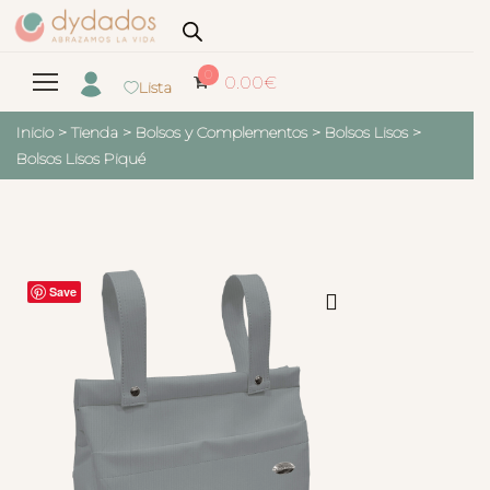
0
0.00
€
Lista
Inicio
>
Tienda
>
Bolsos y Complementos
>
Bolsos Lisos
>
Bolsos Lisos Piqué
Save