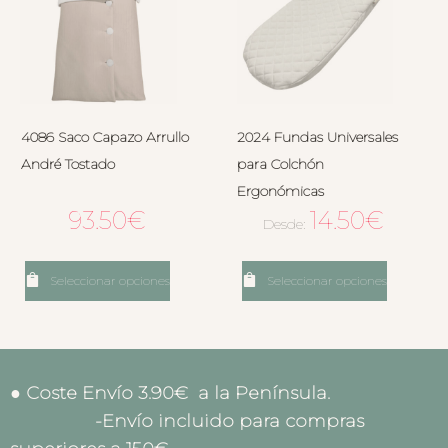
4086 Saco Capazo Arrullo
2024 Fundas Universales
André Tostado
para Colchón
Ergonómicas
93.50
€
14.50
€
Desde:
Seleccionar opciones
Seleccionar opciones
● Coste Envío 3.90€ a la Península.
-Envío incluido para compras