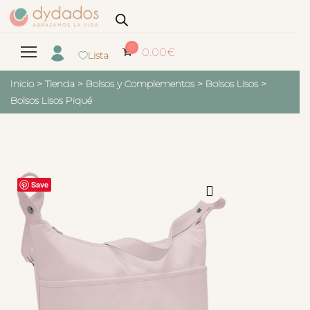
0
0.00
€
Lista
Inicio
>
Tienda
>
Bolsos y Complementos
>
Bolsos Lisos
>
Bolsos Lisos Piqué
Save