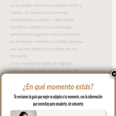
un acabado natural que aporta confort y
calidez. Su bonito tono transmite
tranquilidad y dulzura — estos bolsos
combinan estética y funcionalidad,
permitiendo organizar todo lo necesario
en el interior, mientras los bolsillos laterales
dan acceso rápido a los objetos de uso
frecuente.
Cinco modelos en tejido de algodón:
—BOLSO PANERA Piqué Azulón (38 ×
34 × 12 cm) — el más espacioso y
elegante, para el día a día completo con
tu bebé explorador. Asa larga en el
interior. Bolsillo exterior para el acceso
rápido a lo más usado. En el interior
también bolsillos en un lateral para llevar