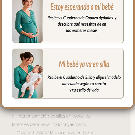
todo organizado
—BOLSO BARCO Piqué Azulón (36 ×
29 × 12 cm) — cómodo y versátil, para las
salidas más largas por el bosque de la
ciudad. Asa larga regulable. Bolsillo
exterior para el acceso rápido a lo más
usado. En el interior también bolsillos en
un lateral para llevar todo organizado
—ORGANIZADOR XL Piqué Azulón (38
× 27 × 12 cm) — para la mamá que
necesita tenerlo todo a mano al instante.
Asa larga en el interior. Bolsillo exterior
para el acceso rápido a lo más usado. En
el interior también bolsillos en todos los
laterales para llevar todo organizado
—ORGANIZADOR Piqué Azulón (37 ×