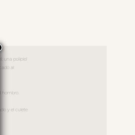
×
; una polipiel
cado al
al hombro.
ado y el culete