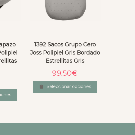
Capazo
1392 Sacos Grupo Cero
olipiel
Joss Polipiel Gris Bordado
ellitas
Estrellitas Gris
99.50
€
Seleccionar opciones
iones