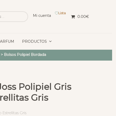
Lista
Mi cuenta
0.00
€
PARFUM
PRODUCTOS
>
Bolsos Polipiel Bordada
oss Polipiel Gris
ellitas Gris
Estrellitas Gris