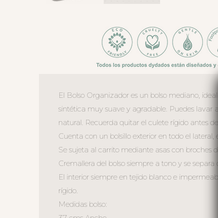
El Bolso Organizador es un bolso mediano, ideal par
sintética muy suave y agradable. Puedes lavar a
natural. Recuerda quitar el culete rígido antes de
Cuenta con un bolsillo exterior en todo el lateral,
Se sujeta al carrito mediante asas con broches d
Cremallera del bolso siempre a tono y se separa 
El interior siempre en tejido blanco e impermeable
rígido.
Medidas bolso:
37 cms Ancho