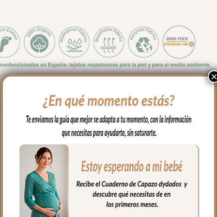
a usar en el capazo o en la silla. Todo el exterior en tejido polipiel
 mano o en lavadora, siempre agua fría, jabones no abrasivos y se
 lavar.
 en polipiel con bordados.
e presión. Asa larga para cuando quieres usar el bolso para llevar 
completamente para tener un mejor acceso al interior del bolso.
 con bolsillos en todos los laterales para poder llevar todo organiz