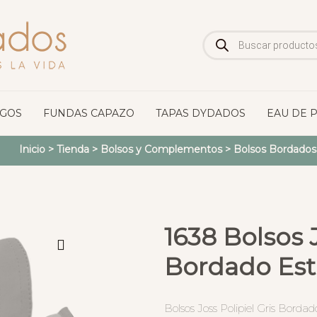
Búsqueda
de
productos
OGOS
FUNDAS CAPAZO
TAPAS DYDADOS
EAU DE 
Inicio
>
Tienda
>
Bolsos y Complementos
>
Bolsos Bordados
1638 Bolsos J
Bordado Estr
Bolsos Joss Polipiel Gris Bordado 