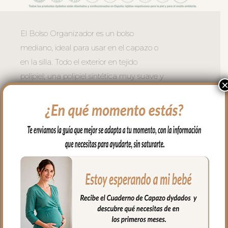
El Bolso Organizador es un bolso
mediano, ideal para usar en el capazo o
en la silla. Todo el exterior en tejido
polipiel; una polipiel sintética muy suave y
agradable. Puedes lavar a mano o en
lavadora, siempre agua fría, jabones no
abrasivos y secado al natural. Recuerda
quitar el culete rígido antes de lavar.
Cuenta con un bolsillo exterior en todo el
lateral, en polipiel con bordados.
Se sujeta al carrito mediante asas con
broches de presión. Asa larga para
cuando quieres usar el bolso para llevar al
hombro.