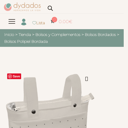
0
0.00
€
Lista
Inicio
>
Tienda
>
Bolsos y Complementos
>
Bolsos Bordados
>
Bolsos Polipiel Bordada
Save