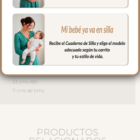
Cremallera del bolso siempre a tono y se
separa completamente para tener un
mejor acceso al interior del bolso.
El interior siempre en tejido blanco e
impermeable con bolsillos en todos los
laterales para poder llevar todo
organizado y el culete rígido.
Medidas bolso:
37 cms Ancho
23 cms Alto
11 cms de lomo
PRODUCTOS