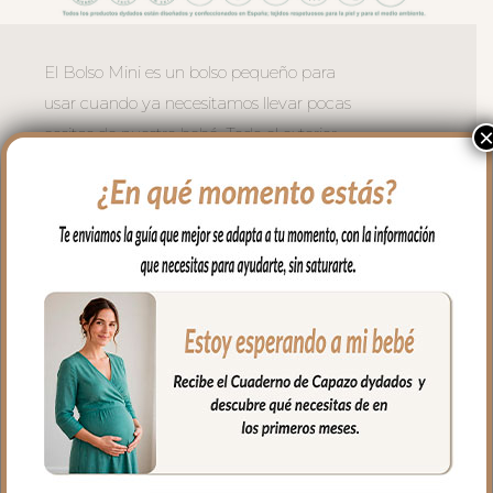
El Bolso Mini es un bolso pequeño para
usar cuando ya necesitamos llevar pocas
cositas de nuestro bebé. Todo el exterior
en tejido piqué; un piqué de algodón, con
bordados en todo el delantero. Puedes
lavar a mano o en lavadora, siempre
agua fría, jabones no abrasivos y secado
al natural. Recuerda quitar el culete
rígido antes de lavar.
Se sujeta al carrito mediante asas con
broches de presión ocultos.
La cremallera del bolso siempre a tono y
muy larga para tener un mejor acceso al
interior del bolso.