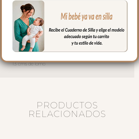
El interior siempre en tejido blanco e
impermeable con bolsillos en todos los
laterales para poder llevar todo
organizado y el culete rígido
Medidas bolso:
33 cms Ancho
17cms Alto
13 cms de lomo
PRODUCTOS
RELACIONADOS