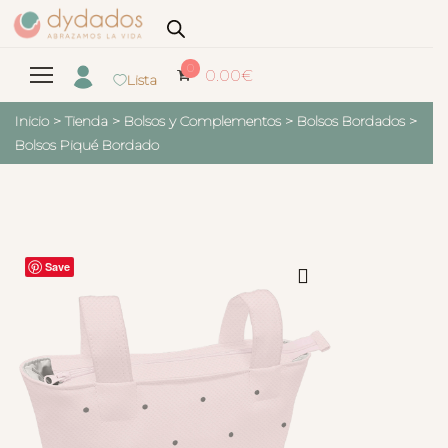
0
0.00
€
Lista
Inicio
>
Tienda
>
Bolsos y Complementos
>
Bolsos Bordados
>
Bolsos Piqué Bordado
Save