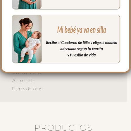
regulable para llevar al hombro.
La cremallera del bolso siempre a tono y
muy larga para tener un mejor acceso al
interior del bolso.
El interior siempre en tejido blanco e
impermeable con bolsillos en un lateral y
el culete rígido.
Medidas bolso:
36 cms Ancho
29 cms Alto
12 cms de lomo
PRODUCTOS