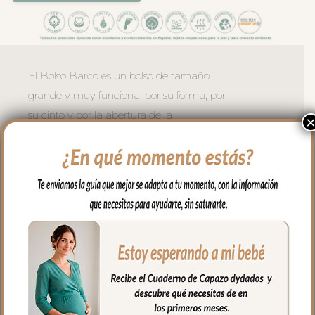
El Bolso Barco es un bolso de tamaño
grande y muy funcional por su forma, por
su cinto y por la abertura de la
cremallera. Todo el exterior en tejido
piqué; un piqué de algodón. Puedes lavar
a mano o en lavadora, siempre agua fría,
jabones no abrasivos y secado al natural.
Recuerda quitar el culete rígido antes de
lavar.
Cuenta con un bolsillo exterior en todo el
lateral, en piqué con bordados.
Se sujeta al carrito mediante broches de
presión en el asa. Esta asa es muy largo y