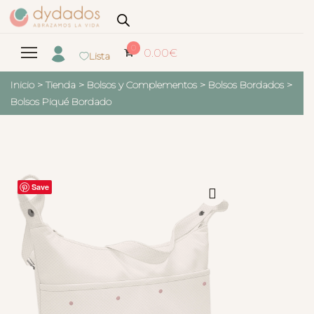
0
0.00
€
Lista
Inicio
>
Tienda
>
Bolsos y Complementos
>
Bolsos Bordados
>
Bolsos Piqué Bordado
Save