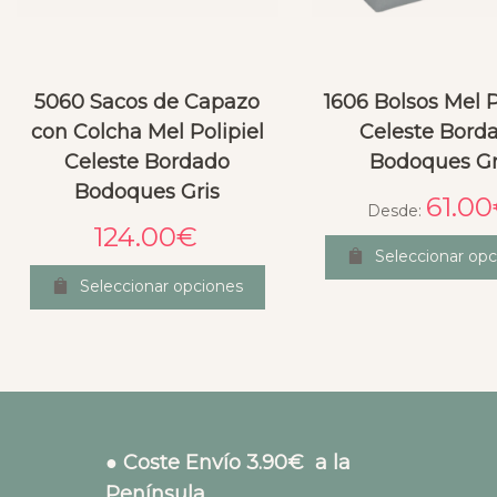
5060 Sacos de Capazo
1606 Bolsos Mel P
con Colcha Mel Polipiel
Celeste Bord
Celeste Bordado
Bodoques Gr
Bodoques Gris
61.00
Desde:
124.00
€
Seleccionar opc
Seleccionar opciones
● Coste Envío 3.90€ a la
Península.