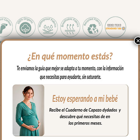
odo el exterior en tejido piqué; un piqué de algodón. Puedes lavar
 y secado al natural. Recuerda quitar el culete rígido antes de lava
l en piqué con bordados, asas para sujetar en el carrito mediante br
quieres usar el bolso para llevar al hombro.
completamente para tener un mejor acceso al interior del bolso.
con bolsillos en un lateral y el culete rígido.