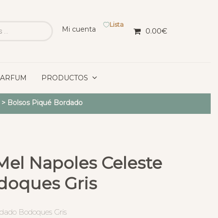
Lista
Mi cuenta
0.00
€
PARFUM
PRODUCTOS
>
Bolsos Piqué Bordado
Mel Napoles Celeste
doques Gris
rdado Bodoques Gris