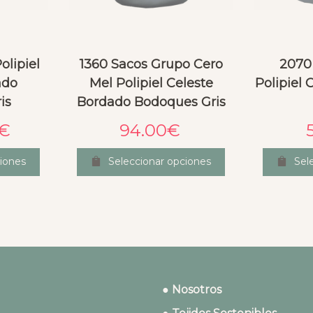
olipiel
1360 Sacos Grupo Cero
2070
ado
Mel Polipiel Celeste
Polipiel
is
Bordado Bodoques Gris
€
94.00
€
iones
Seleccionar opciones
Sel
● Nosotros