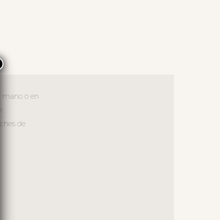
×
 a mano o en
r.
oches de