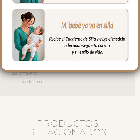
separa completamente para tener un
mejor acceso al interior del bolso.
El interior siempre en tejido blanco e
impermeable con bolsillos en todos los
laterales para poder llevar todo
organizado y el culete rígido.
Medidas bolso:
37 cms Ancho
23 cms Alto
11 cms de lomo
PRODUCTOS
RELACIONADOS