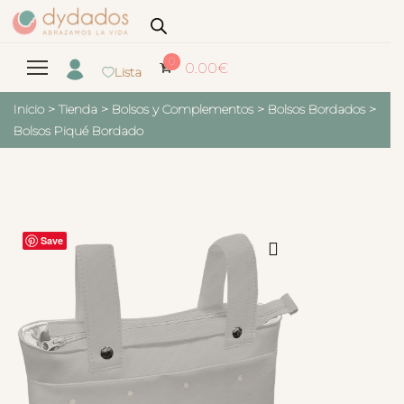
0
0.00
€
Lista
Inicio
>
Tienda
>
Bolsos y Complementos
>
Bolsos Bordados
>
Bolsos Piqué Bordado
Save