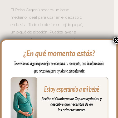
El Bolso Organizador es un bolso
mediano, ideal para usar en el capazo o
en la silla. Todo el exterior en tejido piqué;
un piqué de algodón. Puedes lavar a
mano o en lavadora, siempre agua fría,
jabones no abrasivos y secado al natural.
Recuerda quitar el culete rígido antes de
lavar.
Se sujeta al carrito mediante asas con
broches de presión. Asa larga para
cuando quieres usar el bolso para llevar al
hombro.
Cuenta con un bolsillo exterior en todo el
lateral en piqué con bordados.
Cremallera del bolso siempre a tono y se