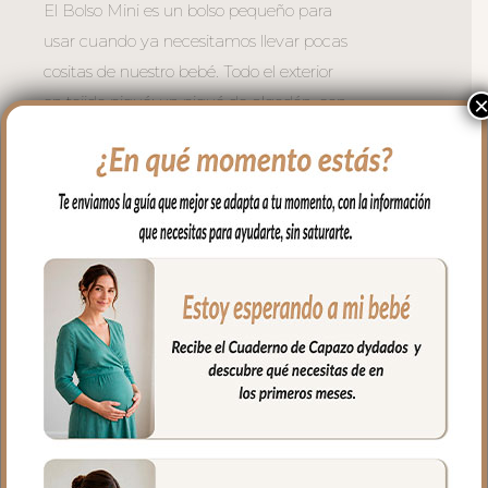
El Bolso Mini es un bolso pequeño para
usar cuando ya necesitamos llevar pocas
cositas de nuestro bebé. Todo el exterior
en tejido piqué; un piqué de algodón, con
bordados en todo el delantero. Puedes
lavar a mano o en lavadora, siempre
agua fría, jabones no abrasivos y secado
al natural. Recuerda quitar el culete
rígido antes de lavar.
Se sujeta al carrito mediante asas con
broches de presión ocultos.
La cremallera del bolso siempre a tono y
muy larga para tener un mejor acceso al
interior del bolso.
El interior siempre en tejido blanco e
impermeable con bolsillos en todos los