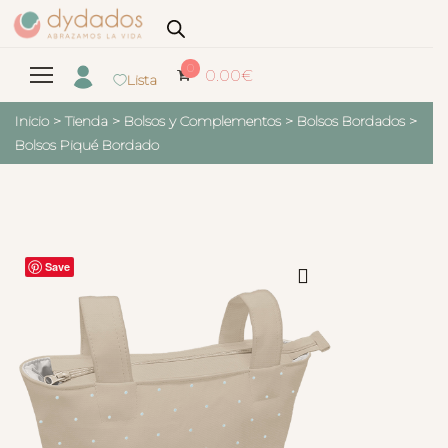
0
0.00
€
Lista
Inicio
>
Tienda
>
Bolsos y Complementos
>
Bolsos Bordados
>
Bolsos Piqué Bordado
Save