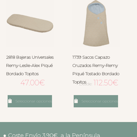
2818 Bajeras Universales
1739 Sacos Capazo
Remy-Leslie-Alex Piqué
Cruzados Remy-Remy
Bordado Topitos
Piqué Tostado Bordado
47.00
€
112.50
€
Topitos
Desde:
Seleccionar opciones
Seleccionar opciones
● Coste Envío 3.90€ a la Península.