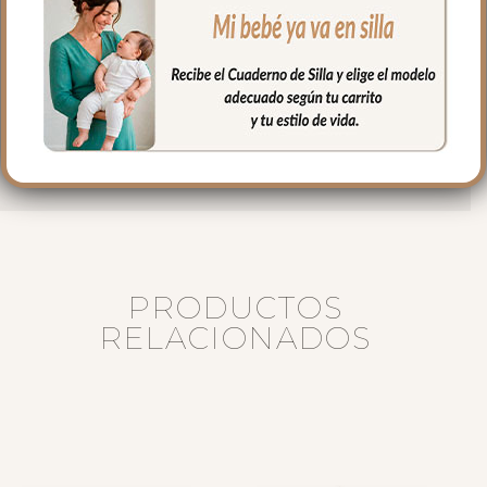
laterales para poder llevar todo
organizado y el culete rígido
Medidas bolso:
33 cms Ancho
17cms Alto
13 cms de lomo
PRODUCTOS
RELACIONADOS