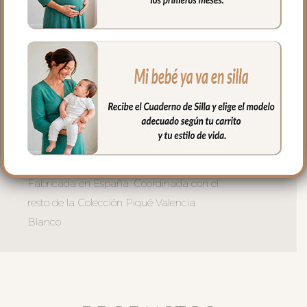
momentos de babeo. Una combinación
perfecta de cuidado y estilo.
Disponible en dos tallas:
Talla 0-9 meses — para los primeros
meses de dentición y babeo
Talla 10-18 meses — para bebés más
activos que ya gatean y exploran.
El babero bandana para bebé más dulce
para el aventurero más pequeño de casa.
Fabricada en España. Coordinada con el
resto de la Colección Piqué Valencia
Blanco