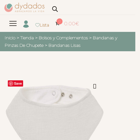
0
0.00
€
Lista
Inicio
>
Tienda
>
Bolsos y Complementos
>
Bandanas y
Pinzas De Chupete
>
Bandanas Lisas
Save