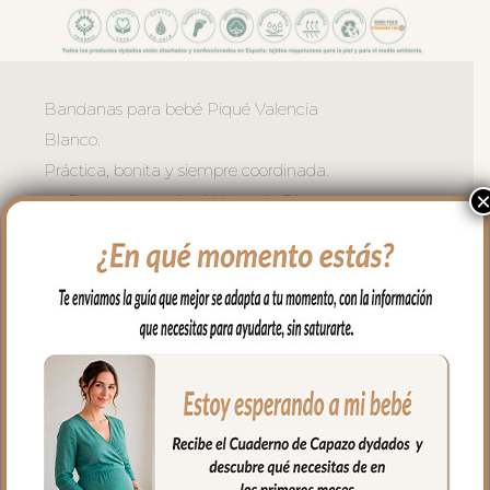
Bandanas para bebé Piqué Valencia
Blanco.
Práctica, bonita y siempre coordinada.
La Bandana en piqué Valencia Blanco
es el babero evolucionado: discreto como
un accesorio de moda y eficaz por su rizo
absorbente.
El exterior en piqué de algodón de tacto
muy agradable, con una textura suave y
un acabado natural que aporta confort y
calidez.
El interior en rizo de algodón absorbente
cuida la piel delicada del bebé en los