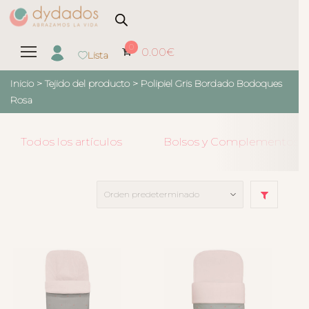
0
0.00
€
Lista
Inicio
> Tejido del producto >
Polipiel Gris Bordado Bodoques
Rosa
Todos los artículos
Bolsos y Complementos