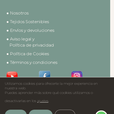
● Nosotros
● Tejidos Sostenibles
● Envíos y devoluciones
● Aviso legal y
Política de privacidad
● Política de Cookies
● Términos y condiciones
Utilizamos cookies para ofrecerte la mejor experiencia en
Acceso a Profesionales
nuestra web.
Puedes aprender más sobre qué cookies utilizamos o
Catálogos
desactivarlas en los
ajustes
.