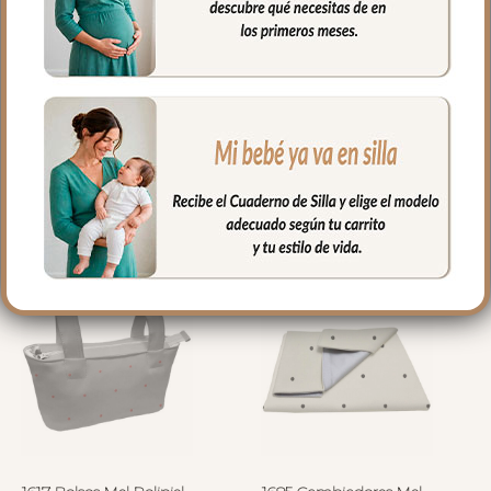
2077 Guantes Mel Polipiel
1371 Sacos Grupo Cero Mel
Gris Bordado Bodoques
Polipiel Gris Bordado
Bodoques Rosa
58.00
€
94.00
€
Seleccionar opciones
Seleccionar opciones