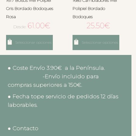
1617 Bolsos Mel Polipiel
1685 Cambiadores Mel
Gris Bordado Bodoques
Polipiel Bordado
Rosa
Bodoques
61.00
€
25.50
€
Desde:
Seleccionar opciones
Seleccionar opciones
● Coste Envío 3.90€ a la Península.
-Envío incluido para
compras superiores a 150€.
● Fecha tope servicio de pedidos 12 días
laborables.
● Contacto