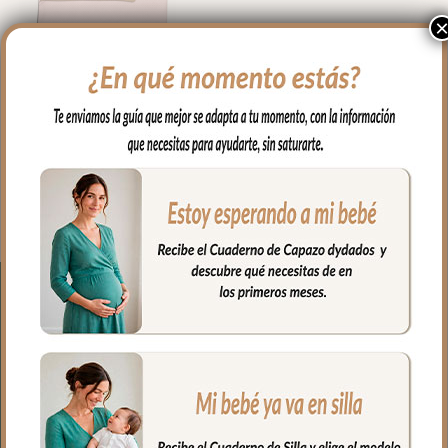
1977 Mantitas kin-Francis
Rosa con Tostado
47.00
€
Seleccionar opciones
● Coste Envío 3.90€ a la Península.
-Envío incluido para
compras superiores a 150€.
● Fecha tope servicio de pedidos 12 días
laborables.