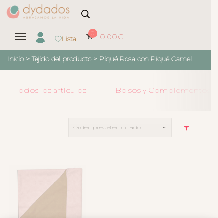
0
0.00
€
Lista
Inicio
> Tejido del producto >
Piqué Rosa con Piqué Camel
Todos los artículos
Bolsos y Complementos