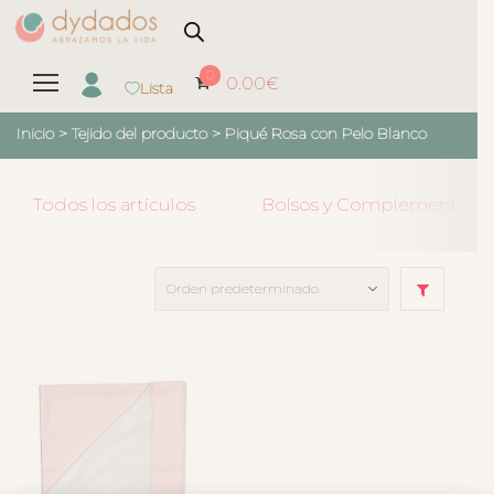
0
0.00
€
Lista
Inicio
> Tejido del producto >
Piqué Rosa con Pelo Blanco
Todos los artículos
Bolsos y Complementos