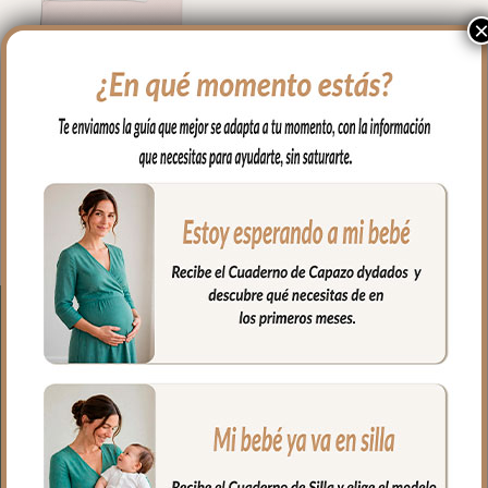
1976 Mantitas kin-Francis
Rosa con Blanco
47.00
€
Seleccionar opciones
● Coste Envío 3.90€ a la Península.
-Envío incluido para
compras superiores a 150€.
● Fecha tope servicio de pedidos 12 días
laborables.