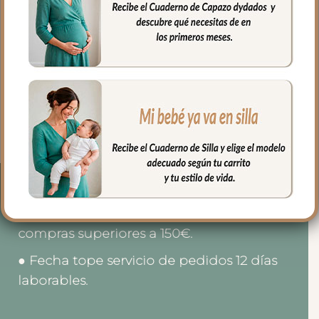
1461 Bolsos Piqué Picos y
Bodoques
82.50
€
Seleccionar opciones
● Coste Envío 3.90€ a la Península.
-Envío incluido para
compras superiores a 150€.
● Fecha tope servicio de pedidos 12 días
laborables.