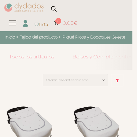
0
0.00
€
Lista
Inicio
> Tejido del producto >
Piqué Picos y Bodoques Celeste
Todos los artículos
Bolsos y Complementos