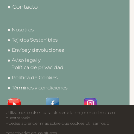
● Contacto
● Nosotros
● Tejidos Sostenibles
● Envíos y devoluciones
● Aviso legal y
Política de privacidad
● Política de Cookies
● Términos y condiciones
Utilizamos cookies para ofrecerte la mejor experiencia en
Acceso a Profesionales
nuestra web.
Puedes aprender más sobre qué cookies utilizamos o
Catálogos
desactivarlas en los
ajustes
.