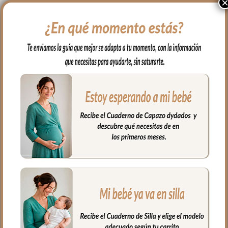
5053 Sacos de Capazo con
5453 Colchas Capazo
Colcha Leslie Piqué jaretas
Leslie Piqué jaretas Gris
Gris Puntilla y Topitos
Puntilla y Topitos Blanco
126.00
€
81.00
€
Blanco
Seleccionar opciones
Seleccionar opciones