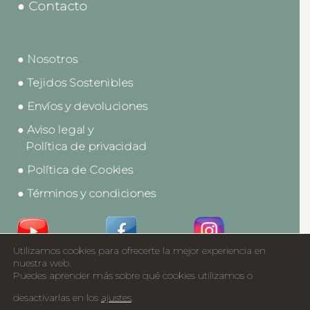
● Contacto
● Nosotros
● Tejidos Sostenibles
● Envíos y devoluciones
● Aviso legal y
Política de privacidad
● Política de Cookies
● Términos y condiciones
Utilizamos cookies para ofrecerte la mejor experiencia en
Acceso a Profesionales
nuestra web.
Puedes aprender más sobre qué cookies utilizamos o
Catálogos
desactivarlas en los
ajustes
.