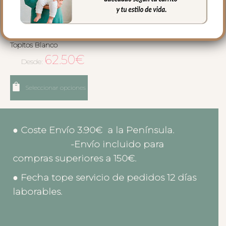
1567 Bolsos Leslie Piqué
Jaretas Gris Puntilla y
Topitos Blanco
62.50
€
Desde:
Seleccionar opciones
● Coste Envío 3.90€ a la Península.
-Envío incluido para
compras superiores a 150€.
● Fecha tope servicio de pedidos 12 días
laborables.