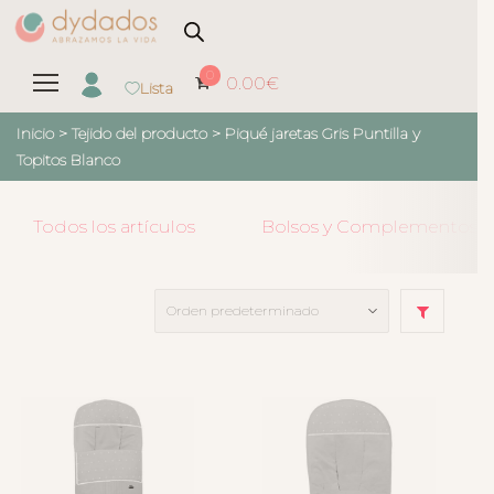
0
0.00
€
Lista
Inicio
> Tejido del producto >
Piqué jaretas Gris Puntilla y
Topitos Blanco
Todos los artículos
Bolsos y Complementos