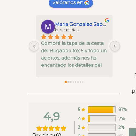
valóranos en
Maria Gonzalez Saborido
hace 19 días
Compré la tapa de la cesta 
FENOM
del Bugaboo fox 5 y todo un 
con lo
aciertos, además nos ha 
atent
encantado los detalles del 
fotos 
interior
el env
calid
P
5
91%
4,9
4
7%
3
2%
Basado en 69