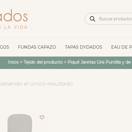
Búsqueda
de
productos
OGOS
FUNDAS CAPAZO
TAPAS DYDADOS
EAU DE 
Inicio
> Tejido del producto >
Piqué Jaretas Gris Puntilla y de
strando el único resultado