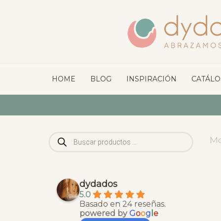
HOME
BLOG
INSPIRACIÓN
CATÁL
Búsqueda
Mo
de
productos
dydados
5.0
Basado en 24 reseñas.
powered by
G
o
o
g
l
e