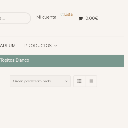
Lista
Mi cuenta
0.00
€
PARFUM
PRODUCTOS
 Topitos Blanco