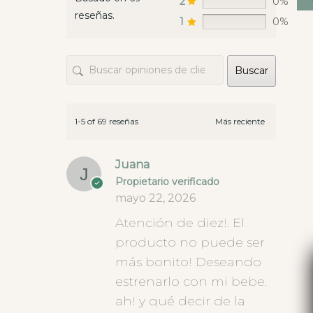
2
0%
reseñas.
1
0%
Buscar
1-5 of 69 reseñas
Juana
Propietario verificado
mayo 22, 2026
Atención de diez!. El
producto no puede ser
más bonito! Deseando
estrenarlo con mi bebe.
ah! y qué decir de la