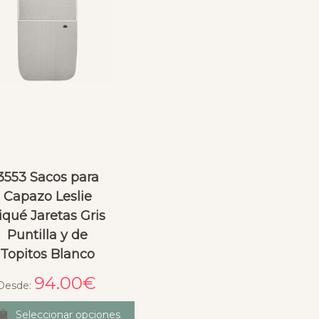
Esperanza Taberna
Anabella Serrato
hace 24 días
el mes pasado
ENAL, tenía dudas 
La calidad de los productos 
s tonos de colores y 
está bien, pero el servicio 
amente me enviaron 
pre venta y post venta, otro 
y vídeos vía WhatsApp, 
nivel... Venía el bolso con un 
ío super rápido y una 
fallo en la cremallera y 
3553 Sacos para
ad muy buena
enviaron a un mensajero a 
Capazo Leslie
recogerlo en mi domicilio y 
iqué Jaretas Gris
en esa misma semana lo 
Puntilla y de
estaba recibiendo de vuelta, 
Topitos Blanco
ya reparado.Ni hablar de 
hacer una consulta por 
94.00
€
Desde:
WhatsApp esperando que el 
lunes respondan y lo hagan 
Seleccionar opciones