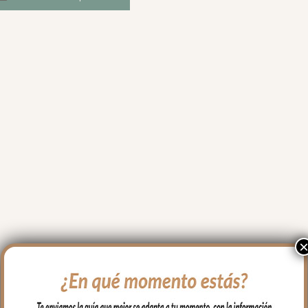
un sábado por la tarde, 
enviando fotos y vídeos de 
las telas, ofreciendo 
opciones, consejo...Lo dicho, 
hay tiendas y luego están 
este tipo de empresas en las 
que da gusto gastar el 
dinero