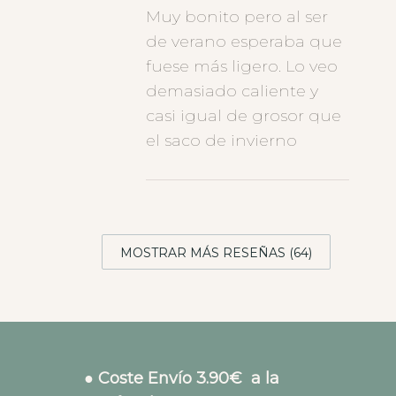
Muy bonito pero al ser
de verano esperaba que
fuese más ligero. Lo veo
demasiado caliente y
casi igual de grosor que
el saco de invierno
MOSTRAR MÁS RESEÑAS (64)
● Coste Envío 3.90€ a la