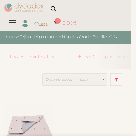
0
0.00
€
Lista
Inicio
> Tejido del producto >
Napoles Crudo Estrellas Gris
Todos los artículos
Bolsos y Complementos