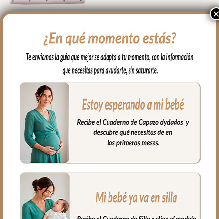
1679 Cambiadores Jade
Napoles Bordado Estrellas
24.00
€
Seleccionar opciones
● Coste Envío 3.90€ a la Península.
-Envío incluido para
compras superiores a 150€.
● Fecha tope servicio de pedidos 12 días
laborables.