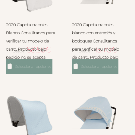
2020 Capota napoles
2020 Capota napoles
Blanco Consúltanos para
blanco con entredós y
verificar tu modelo de
bodoques Consúltanos
88.50
€
115.70
€
carro. Producto bajo
para verificar tu modelo
Desde:
Desde:
pedido no se acepta
de carro. Producto bajo
devolución.
pedido no se acepta
Seleccionar opciones
Seleccionar opciones
devolución.