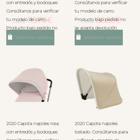
con entredós y bodoques
Consúltanos para verificar
Consúltanos para verificar
tu modelo de carro.
115.70
€
88.50
€
tu modelo de carro.
Producto bajo pedido no
Desde:
Desde:
Producto bajo pedido no
se acepta devolución.
se acepta devolución.
Seleccionar opciones
Seleccionar opciones
2020 Capota napoles rosa
2020 Capota napoles
con entredós y bodoques
tostado. Consúltanos para