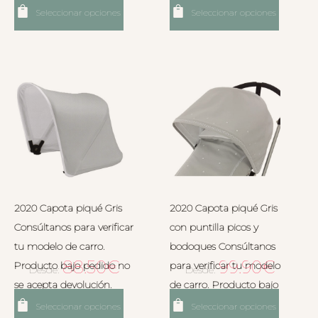
Seleccionar opciones
Seleccionar opciones
2020 Capota piqué Gris
2020 Capota piqué Gris
Consúltanos para verificar
con puntilla picos y
tu modelo de carro.
bodoques Consúltanos
88.50
€
99.90
€
Producto bajo pedido no
para verificar tu modelo
Desde:
Desde:
se acepta devolución.
de carro. Producto bajo
pedido no se acepta
Seleccionar opciones
Seleccionar opciones