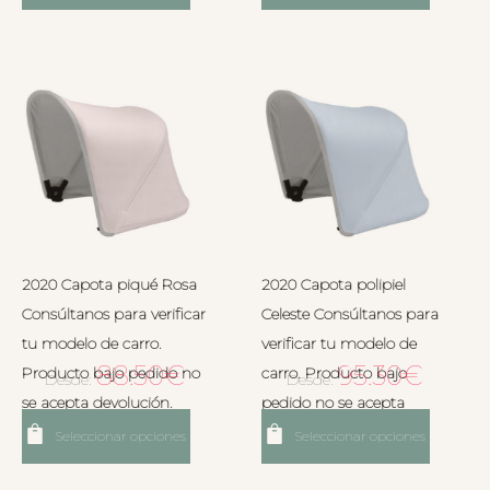
devolución.
2020 Capota piqué Rosa
2020 Capota polipiel
Consúltanos para verificar
Celeste Consúltanos para
tu modelo de carro.
verificar tu modelo de
88.50
€
95.30
€
Producto bajo pedido no
carro. Producto bajo
Desde:
Desde:
se acepta devolución.
pedido no se acepta
devolución.
Seleccionar opciones
Seleccionar opciones