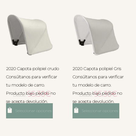
2020 Capota polipiel crudo
2020 Capota polipiel Gris
Consúltanos para verificar
Consúltanos para verificar
tu modelo de carro.
tu modelo de carro.
95.30
€
95.30
€
Producto bajo pedido no
Producto bajo pedido no
Desde:
Desde:
se acepta devolución.
se acepta devolución.
Seleccionar opciones
Seleccionar opciones