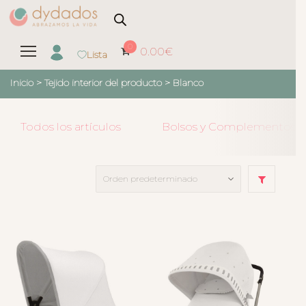
0
0.00
€
Lista
Inicio
> Tejido interior del producto >
Blanco
Todos los artículos
Bolsos y Complementos