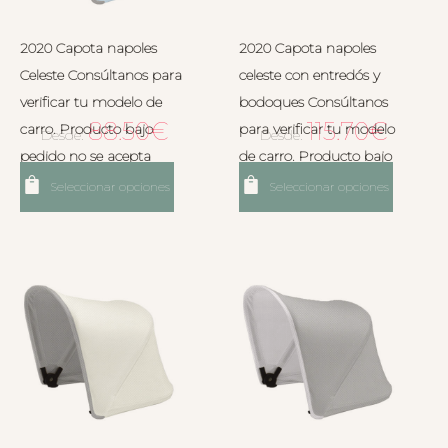
2020 Capota napoles
2020 Capota napoles
Celeste Consúltanos para
celeste con entredós y
verificar tu modelo de
bodoques Consúltanos
88.50
€
115.70
€
carro. Producto bajo
para verificar tu modelo
Desde:
Desde:
pedido no se acepta
de carro. Producto bajo
devolución.
pedido no se acepta
Seleccionar opciones
Seleccionar opciones
devolución.