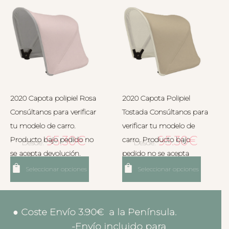
2020 Capota polipiel Rosa
2020 Capota Polipiel
Consúltanos para verificar
Tostada Consúltanos para
tu modelo de carro.
verificar tu modelo de
95.30
€
95.30
€
Producto bajo pedido no
carro. Producto bajo
Desde:
Desde:
se acepta devolución.
pedido no se acepta
devolución.
Seleccionar opciones
Seleccionar opciones
● Coste Envío 3.90€ a la Península.
-Envío incluido para