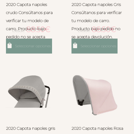
2020 Capota napoles
2020 Capota napoles Gris
crudo Consúltanos para
Consúltanos para verificar
verificar tu modelo de
tu modelo de carro.
88.50
€
88.50
€
carro. Producto bajo
Producto bajo pedido no
Desde:
Desde:
pedido no se acepta
se acepta devolución.
devolución.
Seleccionar opciones
Seleccionar opciones
2020 Capota napoles gris
2020 Capota napoles Rosa