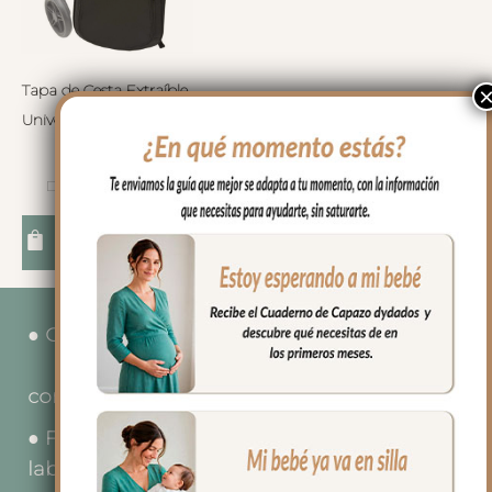
Tapa de Cesta Extraíble
Universal
78.50
€
Desde:
Seleccionar opciones
● Coste Envío 3.90€ a la Península.
-Envío incluido para
compras superiores a 150€.
● Fecha tope servicio de pedidos 12 días
laborables.