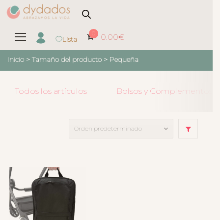
0
0.00
€
Lista
Inicio
> Tamaño del producto >
Pequeña
Todos los artículos
Bolsos y Complementos