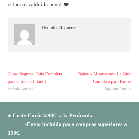
esfuerzo valdrá la pena! ❤️
Dydados Reporter
Cunas Seguras: Guía Completa
Baberos Absorbentes: La Guía
para el Sueño Infantil
Completa para Padres
Artículo Anterior
Siguiente Artículo
● Coste Envío 3.90€ a la Península.
-Envío incluido para compras superiores a
150€.