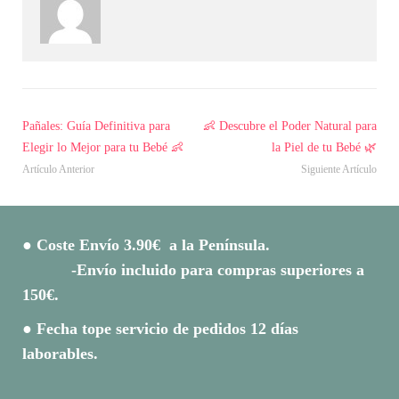
Pañales: Guía Definitiva para
👶 Descubre el Poder Natural para
Elegir lo Mejor para tu Bebé 👶
la Piel de tu Bebé 🌿
Artículo Anterior
Siguiente Artículo
● Coste Envío 3.90€ a la Península.
-Envío incluido para compras superiores a
150€.
● Fecha tope servicio de pedidos 12 días
laborables.