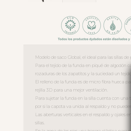
Modelo de saco Global, el ideal para las sillas d
Para el tejido de la funda en piqué de algodón co
rozaduras de los zapatitos y la suciedad un tejido
El relleno de la funda es de micro fibra hueca p
rejilla 3D para una mejor ventilación.
Para sujetar la funda en la silla cuenta con una
por si la capota va unida al respaldo y no puedes 
Las aberturas verticales en el respaldo y ojales en
sillas.
En la zona de los pies una trasera elástica para s