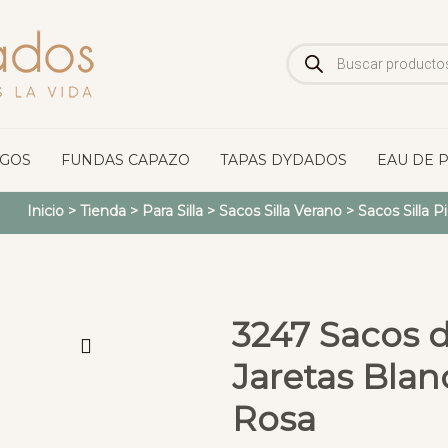
Búsqueda
de
productos
OGOS
FUNDAS CAPAZO
TAPAS DYDADOS
EAU DE 
Inicio
>
Tienda
>
Para Silla
>
Sacos Silla Verano
>
Sacos Silla P
3247 Sacos d
Jaretas Blan
Rosa