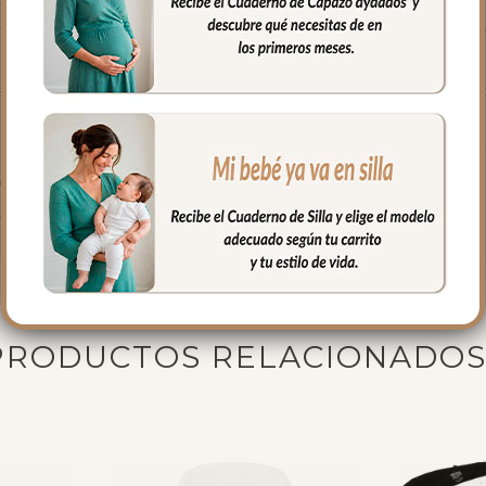
remalleras laterales, siempre a tono y de doble carro, de forma qu
los pies o puedes quitar la tapa entera.
tas; un piqué de algodón. El relleno de la tapa es de micro fibra hu
lidad.
 funda, también cuenta con el mismo tejido reforzado que la funda e
de topitos y puntilla.
fría, jabones no abrasivos y secado al natural.
PRODUCTOS RELACIONADO