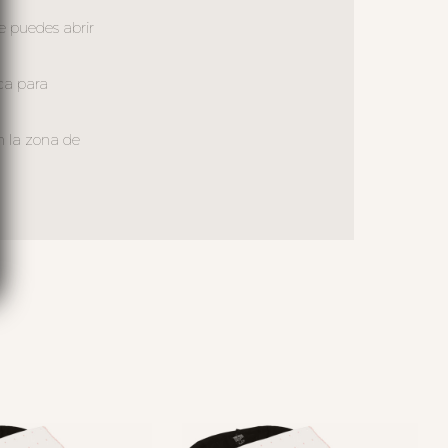
e puedes abrir
eca para
n la zona de
S