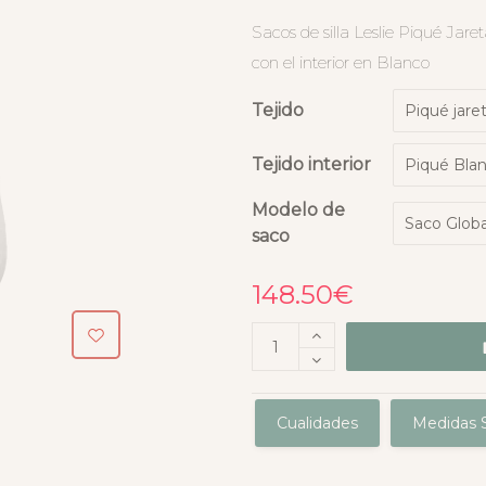
Sacos de silla Leslie Piqué Jare
con el interior en Blanco
Tejido
Tejido interior
Modelo de
saco
148.50
€
Cualidades
Medidas S