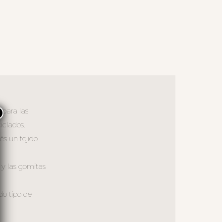
 para las
×
iclados.
és un tejido
 y las gomitas
do tipo de