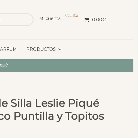
Lista
Mi cuenta
0.00
€
PARFUM
PRODUCTOS
iqué
e Silla Leslie Piqué
co Puntilla y Topitos