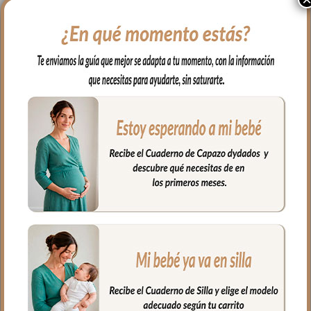
Para sujetar la funda en la silla cuenta
con una trasera muy ancha y regulable
con goma. También lleva las cintas y las
gomitas por si la capota va unida al
respaldo y no puedes usar la trasera.
Las aberturas verticales en el respaldo y
ojales en el culete y en los laterales son
aptos para la salida de arenes de todo
tipo de sillas.
En la zona de los pies una trasera elástica
para sujetar la funda en la parte de
abajo.
La tapa del saco va sujeta a la funda
mediante cremalleras laterales, siempre a
tono y de doble carro, de forma que
puedes abrir la tapa desde arriba, desde