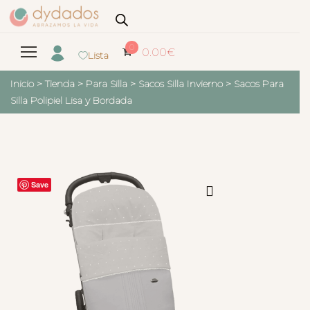
0
0.00
€
Lista
Inicio
>
Tienda
>
Para Silla
>
Sacos Silla Invierno
>
Sacos Para
Silla Polipiel Lisa y Bordada
Save