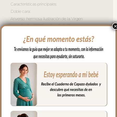
Características principales:
Doble cara:
Anverso: hermosa ilustración de la Virgen
sosteniendo al Niño, rodeada de flores en
tonos suaves.
Reverso: incluye la oración Dios te salve
María, impresa con claridad y rodeada
de un delicado motivo floral.
Lazo de raso al color que elijas, perfecto
para colgar en el capazo, cochecito, cuna
o en la habitación del bebé.
Estilo clásico y delicado, ideal como
detalle de bautizo, regalo especial o
elemento de protección y
acompañamiento espiritual.
Ligera y fácil de colocar, gracias a su