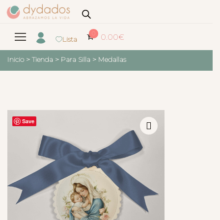
0
0.00
€
Lista
Inicio
>
Tienda
>
Para Silla
>
Medallas
Save