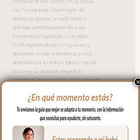
Bambula es fácil, bonito y muy actual.
Las Fundas para Silla en tejido de
Bambula aportan un estilo fresco y
delicado, perfecto para el día a día.
En bambula Maquillaje — un tejido
100% algodón de tacto muy suave y
agradable, en plena tendencia y muy
apreciado por su textura ligera y natural.
Su tono y su acabado relajado lo
convierten en una opción ideal para vestir
la silla con confort, dulzura y un estilo
atemporal.
*El interior con microfibra hueca
transpirable.
*Rejilla 3D en el respaldo para ventilación
continua.