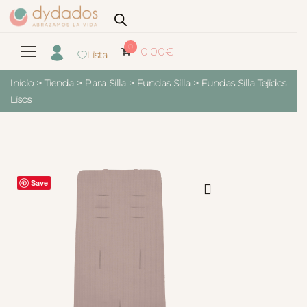
0
0.00
€
Lista
Inicio
>
Tienda
>
Para Silla
>
Fundas Silla
>
Fundas Silla Tejidos
Lisos
Save