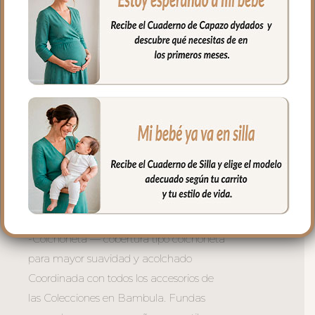
*Tejido reforzado e impermeable en los
pies para resistir el uso diario.
*Dos opciones con volante fruncido en
todo el borde o sin volante
*Cinco modelos para elegir el que mejor
le vaya a tu silla:
– Global — para sillas grandes con forma
sillón
– Universal — el más versátil, valido para
la mayoría de sillas del mercado
– Básica —para sillas tipo ligeras
– Recta — diseñada para sillas estrechas
-Colchoneta — cobertura tipo colchoneta
para mayor suavidad y acolchado
Coordinada con todos los accesorios de
las Colecciones en Bambula. Fundas