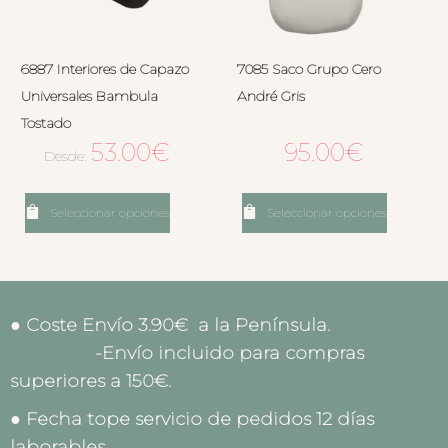
6887 Interiores de Capazo
7085 Saco Grupo Cero
Universales Bambula
André Gris
Tostado
53.00
€
95.00
€
Desde:
Seleccionar opciones
Seleccionar opciones
● Coste Envío 3.90€ a la Península.
-Envío incluido para compras
superiores a 150€.
● Fecha tope servicio de pedidos 12 días
laborables.