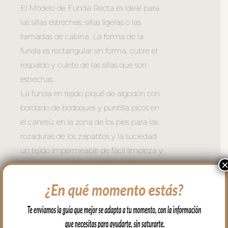
El Modelo de Funda Recta es ideal para
las sillas estrechas, sillas ligeras o las
llamadas de cabina. La forma de la
funda es rectangular sin forma, cubre el
respaldo y culete de las sillas que son
estrechas.
La funda en tejido piqué de algodón con
bordado de bodoques y puntilla picos en
el canesú; en la zona de los pies para las
rozaduras de los zapatitos y la suciedad
un tejido impermeable de fácil limpieza y
realizado a partir de plásticos reciclados.
El relleno de la funda es de micro fibra
hueca para mayor confort del bebé y
muy buena transpirabilidad. Por el revés
un tejido rejilla 3D para una mejor