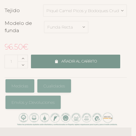
Tejido
Modelo de
funda
96.50
€
AÑADIR AL CARRITO
Medidas
Cualidades
Envíos y Devoluciones