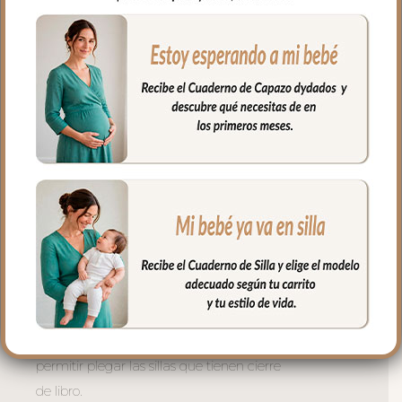
ventilación.
Para sujetar la funda en la silla tenemos
las cintas y las gomitas para sujetar en la
parte de arriba del respaldo. Cuenta con
el sistema de sujeción S_PLUS para
conseguir que a la funda quede mejor
sujeta al respaldo. Son unas cintas que
pasas por las aberturas de los arneses en
el respaldo hasta pasar a la parte
posterior y se abrochan entre ellas.
Las aberturas verticales en el respaldo y
ojales en el culete son aptas para la salida
de arenes de todo tipo de sillas.
Abertura en el centro de la funda para
permitir plegar las sillas que tienen cierre
de libro.