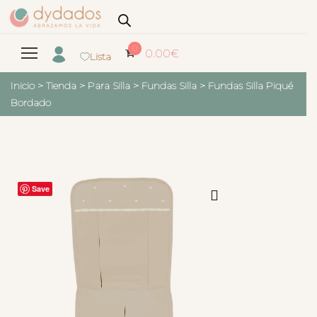
0
0.00
€
Lista
Inicio
>
Tienda
>
Para Silla
>
Fundas Silla
>
Fundas Silla Piqué
Bordado
Save