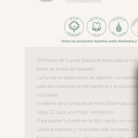
El Modelo de Funda Básica es ideal para la mayo
parte de arriba del respaldo.
La funda en tejido piqué de algodón con bordado d
para las rozaduras de los zapatitos y la suciedad
reciclados.
El relleno de la funda es de micro fibra hueca p
rejilla 3D para una mejor ventilación.
Para sujetar la funda en la silla cuenta con una 
unida al respaldo y no puedes usar la trasera. 
funda quede mejor sujeta al respaldo. Son unas c