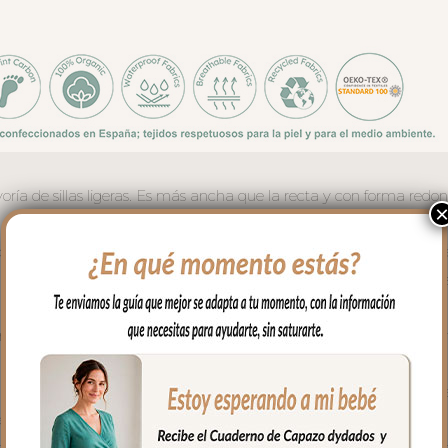
ría de sillas ligeras. Es más ancha que la recta y con forma redo
e estrellitas y entredós ancho con lacito en el canesú; en la zona 
 un tejido impermeable de fácil limpieza y realizado a partir de plá
ara mayor confort del bebé y muy buena transpirabilidad. Por el rev
trasera con goma. También lleva las cintas y las gomitas por si la 
Cuenta con un sistema de sujeción adicional el S_PLUS para consegu
intas que pasas por las aberturas de los arneses en el respaldo has