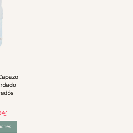
 Capazo
ordado
tredós
0
€
iones