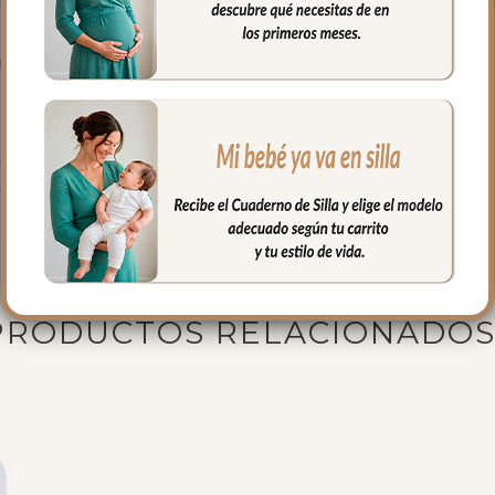
 el culete son aptas para la salida de arenes de todo tipo de sillas.
gar las sillas que tienen cierre de libro.
brir el que mejor vaya según el arnés inferior de tu silla.
ujetar la funda en la parte de abajo.
fría, jabones no abrasivos y secado al natural.
PRODUCTOS RELACIONADO