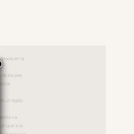
ndeada en la
×
de los pies
sticos
és un tejido
capota va
ir que a la
ta pasar a la