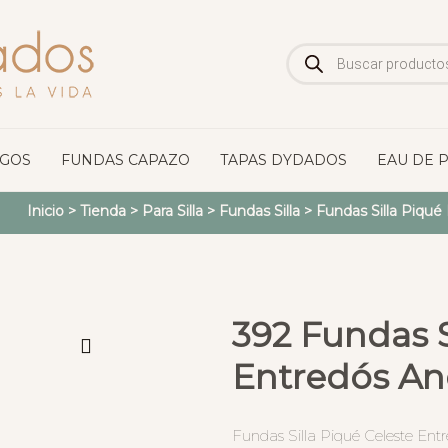
Búsqueda
de
productos
OGOS
FUNDAS CAPAZO
TAPAS DYDADOS
EAU DE 
Inicio
>
Tienda
>
Para Silla
>
Fundas Silla
>
Fundas Silla Piqué
392 Fundas S
Entredós Anc
Fundas Silla Piqué Celeste Entre