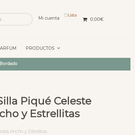
Lista
Mi cuenta
0.00
€
PARFUM
PRODUCTOS
 Bordado
illa Piqué Celeste
ho y Estrellitas
dós Ancho y Estrellitas