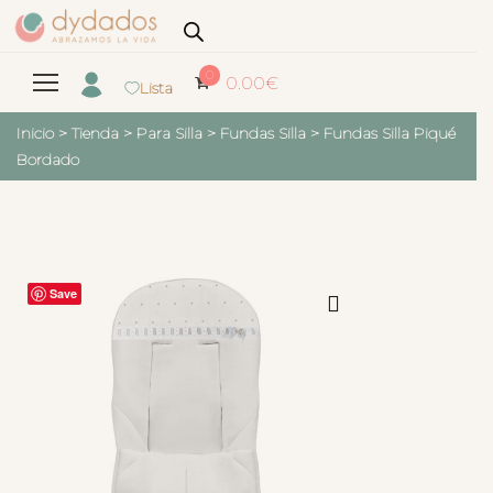
0
0.00
€
Lista
Inicio
>
Tienda
>
Para Silla
>
Fundas Silla
>
Fundas Silla Piqué
Bordado
Save