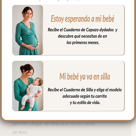
con goma. También lleva las cintas y las
gomitas por si la capota va unida al
respaldo y no puedes usar la trasera.
Cuenta con un sistema de sujeción
adicional el S_PLUS para conseguir que
a la funda quede mejor sujeta al
respaldo. Son unas cintas que pasas por
las aberturas de los arneses en el respaldo
hasta pasar a la parte posterior y se
abrochan entre ellas.
Las aberturas verticales en el respaldo y
ojales en el culete son aptas para la salida
de arenes de todo tipo de sillas.
Abertura en el centro de la funda para
permitir plegar las sillas que tienen cierre
de libro.