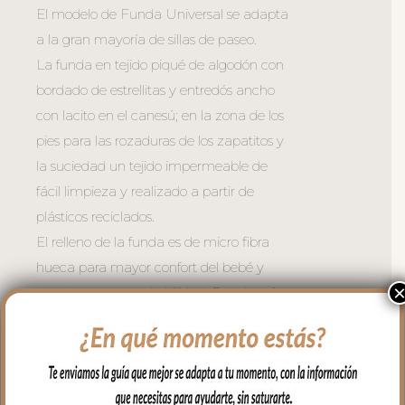
El modelo de Funda Universal se adapta
a la gran mayoría de sillas de paseo.
La funda en tejido piqué de algodón con
bordado de estrellitas y entredós ancho
con lacito en el canesú; en la zona de los
pies para las rozaduras de los zapatitos y
la suciedad un tejido impermeable de
fácil limpieza y realizado a partir de
plásticos reciclados.
El relleno de la funda es de micro fibra
hueca para mayor confort del bebé y
muy buena transpirabilidad. Por el revés
un tejido rejilla 3D para una mejor
ventilación.
Para sujetar la funda en la silla cuenta
con una trasera muy ancha y regulable