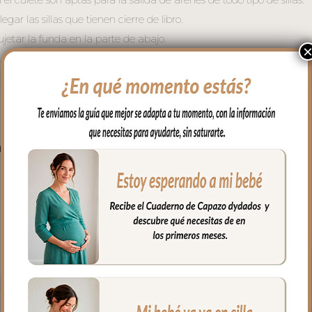
gar las sillas que tienen cierre de libro.
ujetar la funda en la parte de abajo.
fría, jabones no abrasivos y secado al natural.
PRODUCTOS RELACIONADO