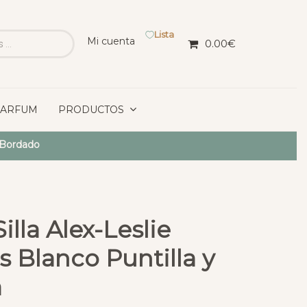
Lista
Mi cuenta
0.00
€
PARFUM
PRODUCTOS
 Bordado
lla Alex-Leslie
s Blanco Puntilla y
a