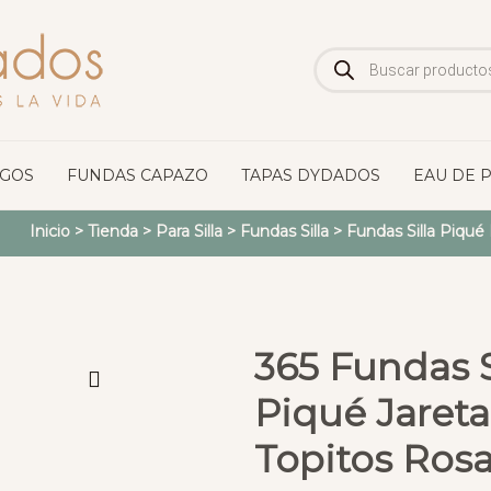
Búsqueda
de
productos
OGOS
FUNDAS CAPAZO
TAPAS DYDADOS
EAU DE 
Inicio
>
Tienda
>
Para Silla
>
Fundas Silla
>
Fundas Silla Piqué
365 Fundas Si
Piqué Jareta
Topitos Ros