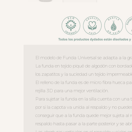
El modelo de Funda Universal se adapta a la gra
La funda en tejido piqué de algodón con bordado d
los zapatitos y la suciedad un tejido impermeable 
El relleno de la funda es de micro fibra hueca p
rejilla 3D para una mejor ventilación.
Para sujetar la funda en la silla cuenta con una
por si la capota va unida al respaldo y no puede
conseguir que a la funda quede mejor sujeta al r
respaldo hasta pasar a la parte posterior y se abr
Las aberturas verticales en el respaldo y ojales en