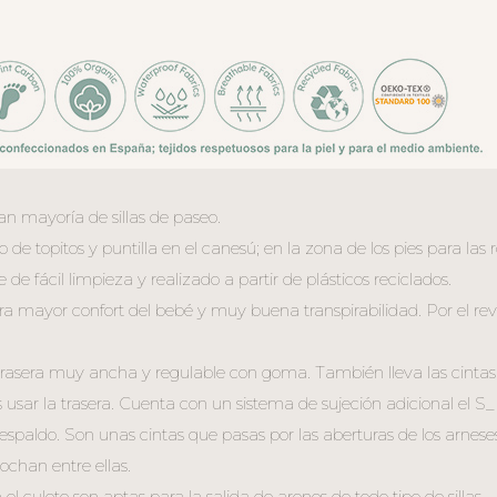
n mayoría de sillas de paseo.
e topitos y puntilla en el canesú; en la zona de los pies para las
de fácil limpieza y realizado a partir de plásticos reciclados.
ara mayor confort del bebé y muy buena transpirabilidad. Por el rev
 trasera muy ancha y regulable con goma. También lleva las cintas
s usar la trasera. Cuenta con un sistema de sujeción adicional el
espaldo. Son unas cintas que pasas por las aberturas de los arneses
ochan entre ellas.
 el culete son aptas para la salida de arenes de todo tipo de sillas.