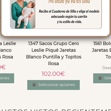
a Leslie
1347 Sacos Grupo Cero
1561 Bol
lanco
Leslie Piqué Jaretas
Jaretas 
s Rosa
Blanco Puntilla y Topitos
To
Rosa
0
€
Des
102.00
€
iones
Sel
Seleccionar opciones