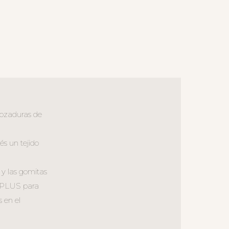
 rozaduras de
és un tejido
 y las gomitas
 S_PLUS para
 en el