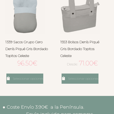
1339 Sacos Grupo Cero
1553 Bolsos Denís Piqué
Denís Piqué Gris Bordado
Gris Bordado Topitos
Topitos Celeste
Celeste
96.50
€
71.00
€
Desde:
Seleccionar opciones
Seleccionar opciones
● Coste Envío 3.90€ a la Península.