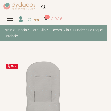
0
0.00
€
Lista
Inicio
>
Tienda
>
Para Silla
>
Fundas Silla
>
Fundas Silla Piqué
Bordado
Save