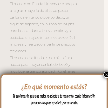
El modelo de Funda Universal se adapta
a la gran mayoría de sillas de paseo.
La funda en tejido piqué bordado; un
piqué de algodón, en la zona de los pies
para las rozaduras de los zapatitos y la
suciedad un tejido impermeable de fácil
limpieza y realizado a partir de plásticos
reciclados.
El relleno de la funda es de micro fibra
hueca para mayor confort del bebé y
muy buena transpirabilidad. Por el revés
un tejido rejilla 3D para una mejor
ventilación.
Para sujetar la funda en la silla cuenta
con una trasera muy ancha y regulable
con goma. También lleva las cintas y las