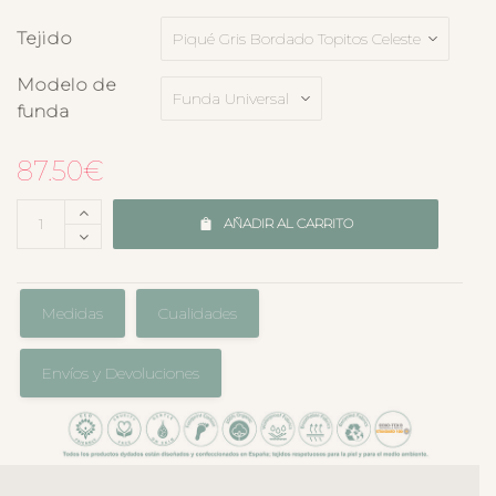
Tejido
Modelo de
funda
87.50
€
AÑADIR AL CARRITO
Medidas
Cualidades
Envíos y Devoluciones