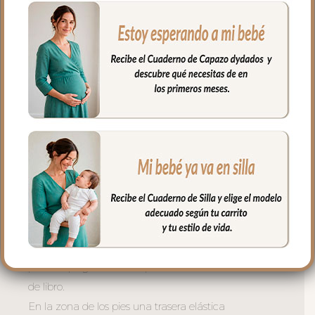
gomitas por si la capota va unida al
respaldo y no puedes usar la trasera.
Cuenta con un sistema de sujeción
adicional el S_PLUS para conseguir que
a la funda quede mejor sujeta al
respaldo. Son unas cintas que pasas por
las aberturas de los arneses en el respaldo
hasta pasar a la parte posterior y se
abrochan entre ellas.
Las aberturas verticales en el respaldo y
ojales en el culete son aptas para la salida
de arenes de todo tipo de sillas.
Abertura en el centro de la funda para
permitir plegar las sillas que tienen cierre
de libro.
En la zona de los pies una trasera elástica