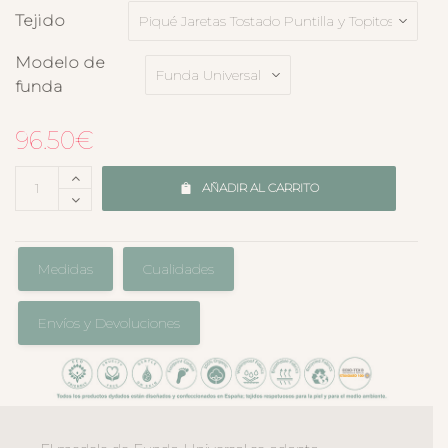
Tejido
Modelo de
funda
96.50
€
AÑADIR AL CARRITO
Medidas
Cualidades
Envíos y Devoluciones