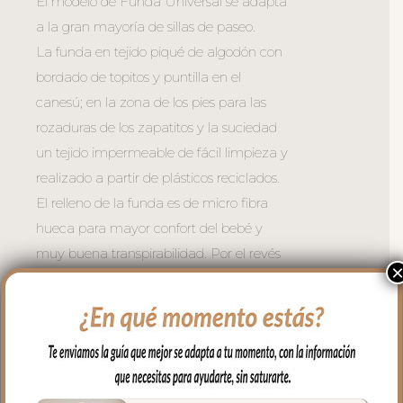
El modelo de Funda Universal se adapta
a la gran mayoría de sillas de paseo.
La funda en tejido piqué de algodón con
bordado de topitos y puntilla en el
canesú; en la zona de los pies para las
rozaduras de los zapatitos y la suciedad
un tejido impermeable de fácil limpieza y
realizado a partir de plásticos reciclados.
El relleno de la funda es de micro fibra
hueca para mayor confort del bebé y
muy buena transpirabilidad. Por el revés
un tejido rejilla 3D para una mejor
ventilación.
Para sujetar la funda en la silla cuenta
con una trasera muy ancha y regulable
con goma. También lleva las cintas y las