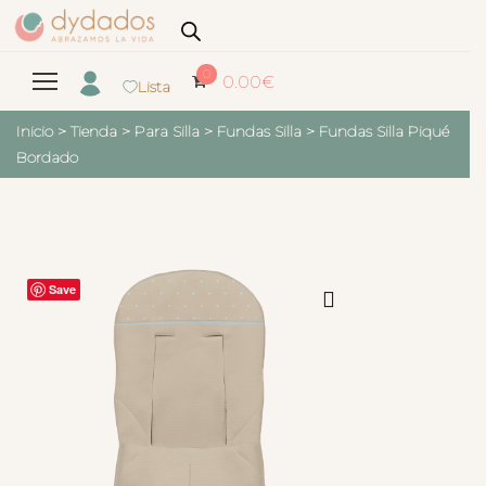
0
0.00
€
Lista
Inicio
>
Tienda
>
Para Silla
>
Fundas Silla
>
Fundas Silla Piqué
Bordado
Save