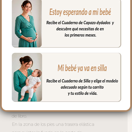
gomitas por si la capota va unida al
respaldo y no puedes usar la trasera.
Cuenta con un sistema de sujeción
adicional el S_PLUS para conseguir que
a la funda quede mejor sujeta al
respaldo. Son unas cintas que pasas por
las aberturas de los arneses en el respaldo
hasta pasar a la parte posterior y se
abrochan entre ellas.
Las aberturas verticales en el respaldo y
ojales en el culete son aptas para la salida
de arenes de todo tipo de sillas.
Abertura en el centro de la funda para
permitir plegar las sillas que tienen cierre
de libro.
En la zona de los pies una trasera elástica