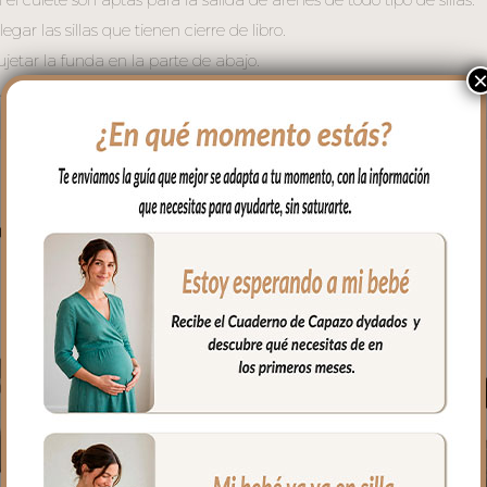
gar las sillas que tienen cierre de libro.
ujetar la funda en la parte de abajo.
fría, jabones no abrasivos y secado al natural.
PRODUCTOS RELACIONADO