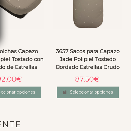
olchas Capazo
3657 Sacos para Capazo
ipiel Tostado con
Jade Polipiel Tostado
o de Estrellas
Bordado Estrellas Crudo
82.00
€
87.50
€
eccionar opciones
Seleccionar opciones
ENTE