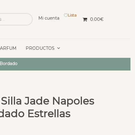
Lista
Mi cuenta
0.00
€
PARFUM
PRODUCTOS
 Bordado
Silla Jade Napoles
ado Estrellas