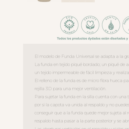
El modelo de Funda Universal se adapta a la gra
La funda en tejido piqué bordado; un piqué de al
un tejido impermeable de fácil limpieza y realizad
El relleno de la funda es de micro fibra hueca p
rejilla 3D para una mejor ventilación.
Para sujetar la funda en la silla cuenta con una
por si la capota va unida al respaldo y no puede
conseguir que a la funda quede mejor sujeta al r
respaldo hasta pasar a la parte posterior y se abr
Las aberturas verticales en el respaldo y ojales en