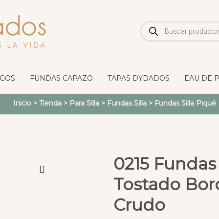
Búsqueda
de
productos
OGOS
FUNDAS CAPAZO
TAPAS DYDADOS
EAU DE 
Inicio
>
Tienda
>
Para Silla
>
Fundas Silla
>
Fundas Silla Piqué
0215 Fundas 
Tostado Bord
Crudo