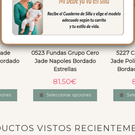
Jade
0523 Fundas Grupo Cero
5227 C
Bordado
Jade Napoles Bordado
Jade Pol
Estrellas
Bordad
81.50
€
iones
Seleccionar opciones
Sel
UCTOS VISTOS RECIENTEM