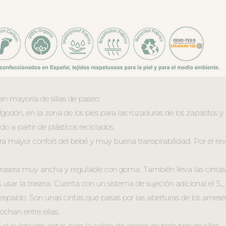
n mayoría de sillas de paseo.
godón, en la zona de los pies para las rozaduras de los zapatitos y
o a partir de plásticos reciclados.
ara mayor confort del bebé y muy buena transpirabilidad. Por el rev
 trasera muy ancha y regulable con goma. También lleva las cintas
s usar la trasera. Cuenta con un sistema de sujeción adicional el
espaldo. Son unas cintas que pasas por las aberturas de los arneses
ochan entre ellas.
 el culete son aptas para la salida de arenes de todo tipo de sillas.