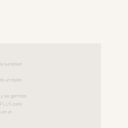
 la suciedad
és un tejido
 y las gomitas
 S_PLUS para
 en el