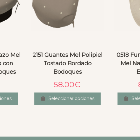
azo Mel
2151 Guantes Mel Polipiel
0518 Fu
o con
Tostado Bordado
Mel Na
oques
Bodoques
58.00
€
iones
Seleccionar opciones
Sel