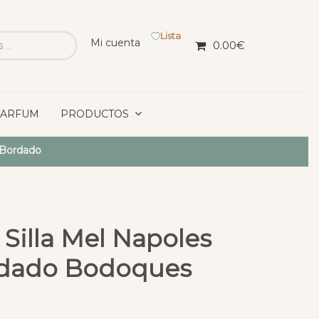
Lista
Mi cuenta
0.00
€
PARFUM
PRODUCTOS
 Bordado
Silla Mel Napoles
rdado Bodoques