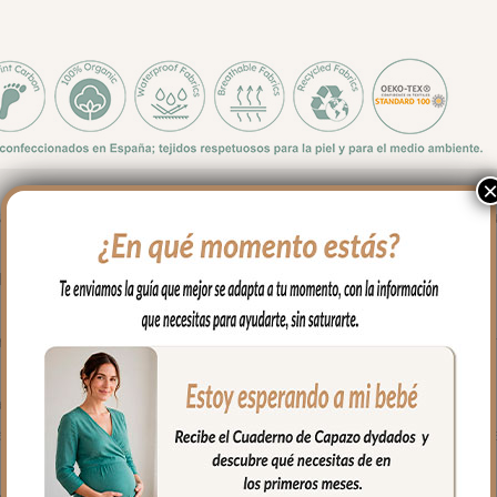
 estrechas, sillas ligeras o las llamadas de cabina. La forma de la f
de las sillas que son estrechas.
godón, en la zona de los pies para las rozaduras de los zapatitos y
o a partir de plásticos reciclados.
ara mayor confort del bebé y muy buena transpirabilidad. Por el rev
as y las gomitas para sujetar en la parte de arriba del respaldo. Cu
 la funda quede mejor sujeta al respaldo. Son unas cintas que pa
r a la parte posterior y se abrochan entre ellas.
 el culete son aptas para la salida de arenes de todo tipo de sillas.