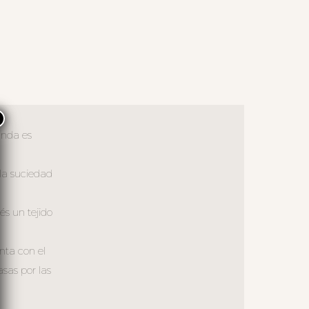
×
unda es
 la suciedad
és un tejido
enta con el
sas por las