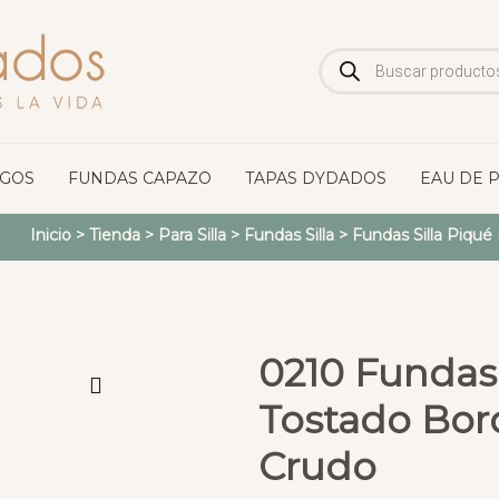
Búsqueda
de
productos
OGOS
FUNDAS CAPAZO
TAPAS DYDADOS
EAU DE 
Inicio
>
Tienda
>
Para Silla
>
Fundas Silla
>
Fundas Silla Piqué
0210 Fundas 
Tostado Bo
Crudo