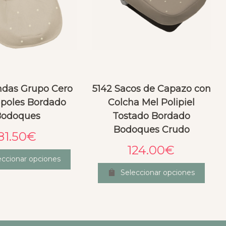
ndas Grupo Cero
5142 Sacos de Capazo con
poles Bordado
Colcha Mel Polipiel
Bodoques
Tostado Bordado
Bodoques Crudo
81.50
€
124.00
€
eccionar opciones
Seleccionar opciones