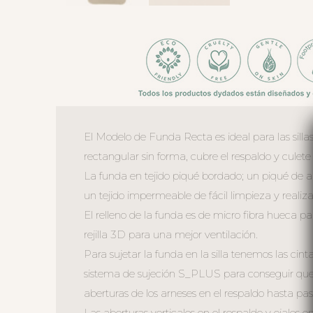
El Modelo de Funda Recta es ideal para las sillas
rectangular sin forma, cubre el respaldo y culete 
La funda en tejido piqué bordado; un piqué de al
un tejido impermeable de fácil limpieza y realizad
El relleno de la funda es de micro fibra hueca p
rejilla 3D para una mejor ventilación.
Para sujetar la funda en la silla tenemos las cint
sistema de sujeción S_PLUS para conseguir que a
aberturas de los arneses en el respaldo hasta pasa
Las aberturas verticales en el respaldo y ojales en