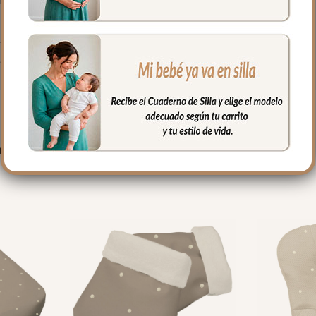
gar las sillas que tienen cierre de libro.
ujetar la funda en la parte de abajo.
fría, jabones no abrasivos y secado al natural.
PRODUCTOS RELACIONADO