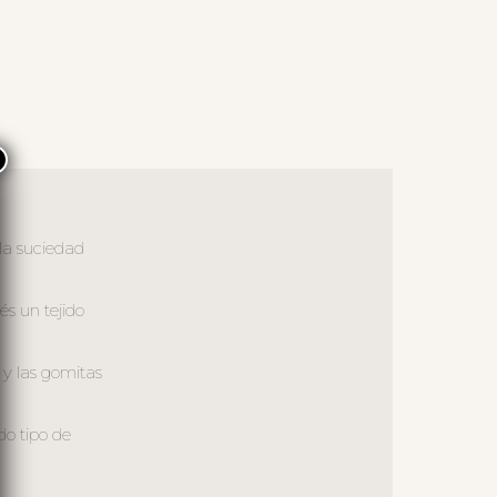
×
 la suciedad
és un tejido
 y las gomitas
do tipo de