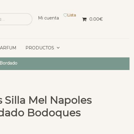
Lista
Mi cuenta
0.00
€
PARFUM
PRODUCTOS
 Bordado
Silla Mel Napoles
rdado Bodoques