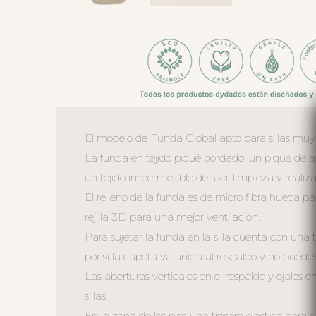
El modelo de Funda Global apto para sillas muy an
La funda en tejido piqué bordado; un piqué de al
un tejido impermeable de fácil limpieza y realizad
El relleno de la funda es de micro fibra hueca p
rejilla 3D para una mejor ventilación.
Para sujetar la funda en la silla cuenta con una
por si la capota va unida al respaldo y no puedes 
Las aberturas verticales en el respaldo y ojales en
sillas.
En la zona de los pies una trasera elástica para s