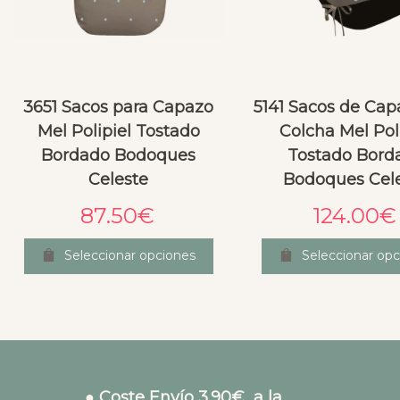
3651 Sacos para Capazo
5141 Sacos de Cap
Mel Polipiel Tostado
Colcha Mel Pol
Bordado Bodoques
Tostado Bord
Celeste
Bodoques Cel
87.50
€
124.00
€
Seleccionar opciones
Seleccionar opc
● Coste Envío 3.90€ a la