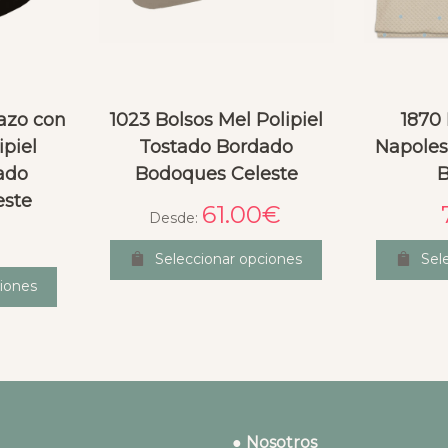
azo con
1023 Bolsos Mel Polipiel
1870
ipiel
Tostado Bordado
Napoles
ado
Bodoques Celeste
este
61.00
€
Desde:
Seleccionar opciones
Sel
iones
● Nosotros