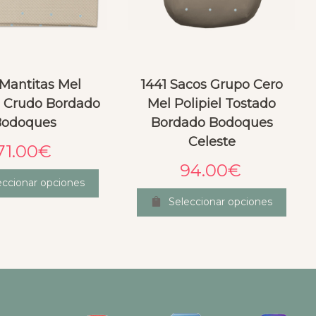
 Mantitas Mel
1441 Sacos Grupo Cero
 Crudo Bordado
Mel Polipiel Tostado
Bodoques
Bordado Bodoques
Celeste
71.00
€
94.00
€
eccionar opciones
Seleccionar opciones