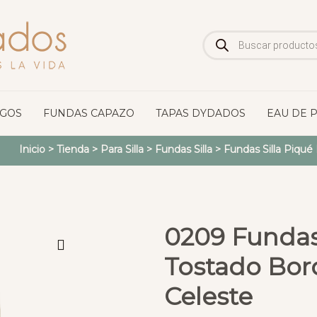
Búsqueda
de
productos
OGOS
FUNDAS CAPAZO
TAPAS DYDADOS
EAU DE 
Inicio
>
Tienda
>
Para Silla
>
Fundas Silla
>
Fundas Silla Piqué
0209 Fundas 
Tostado Bo
Celeste