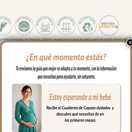
chas y largas en el respaldo y sillas que tienen forma de sillón.
godón, en la zona de los pies para las rozaduras de los zapatitos y
o a partir de plásticos reciclados.
ara mayor confort del bebé y muy buena transpirabilidad. Por el rev
 trasera muy ancha y regulable con goma. También lleva las cintas
usar la trasera.
 el culete y en los laterales son aptos para la salida de arenes de to
ujetar la funda en la parte de abajo.