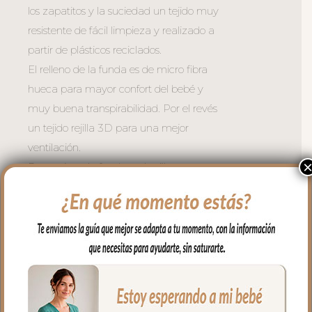
los zapatitos y la suciedad un tejido muy
resistente de fácil limpieza y realizado a
partir de plásticos reciclados.
El relleno de la funda es de micro fibra
hueca para mayor confort del bebé y
muy buena transpirabilidad. Por el revés
un tejido rejilla 3D para una mejor
ventilación.
Para sujetar la funda en la silla cuenta
con una trasera muy ancha y regulable
con goma. También lleva las cintas y las
gomitas por si la capota va unida al
respaldo y no puedes usar la trasera.
Cuenta con un sistema de sujeción
adicional el S_PLUS para conseguir que
a la funda quede mejor sujeta al