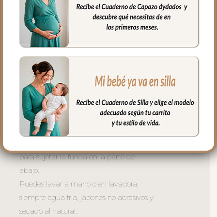
respaldo. Son unas cintas que pasas por
las aberturas de los arneses en el respaldo
hasta pasar a la parte posterior y se
abrochan entre ellas.
Las aberturas verticales en el respaldo y
ojales en el culete son aptas para la salida
de arenes de todo tipo de sillas.
Abertura en el centro de la funda para
permitir plegar las sillas que tienen cierre
de libro.
En la zona de los pies una trasera elástica
para sujetar la funda en la parte de
abajo.
Puedes lavar a mano o en lavadora,
siempre agua fría, jabones no abrasivos y
secado al natural.