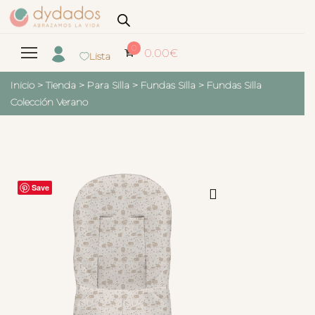
0
0.00
€
Lista
Inicio
>
Tienda
>
Para Silla
>
Fundas Silla
>
Fundas Silla
Colección Verano
Save