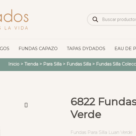
Búsqueda
de
productos
OGOS
FUNDAS CAPAZO
TAPAS DYDADOS
EAU DE 
Inicio
>
Tienda
>
Para Silla
>
Fundas Silla
>
Fundas Silla Colecc
6822 Fundas 
Verde
Fundas Para Silla Luan Verde