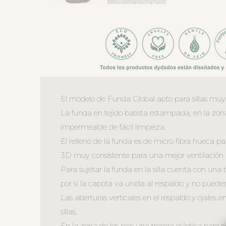
El modelo de Funda Global apto para sillas muy an
La funda en tejido batista estampada, en la zona 
impermeable de fácil limpieza.
El relleno de la funda es de micro fibra hueca par
3D muy consistente para una mejor ventilación.
Para sujetar la funda en la silla cuenta con una
por si la capota va unida al respaldo y no puedes 
Las aberturas verticales en el respaldo y ojales en
sillas.
En la zona de los pies una trasera elástica para s