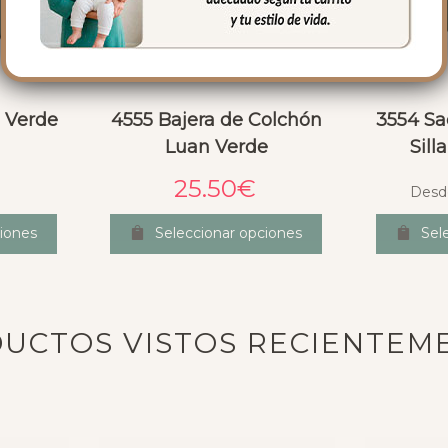
 Verde
4555 Bajera de Colchón
3554 Sa
Luan Verde
Sill
25.50
€
Desd
iones
Seleccionar opciones
Sel
UCTOS VISTOS RECIENTEM