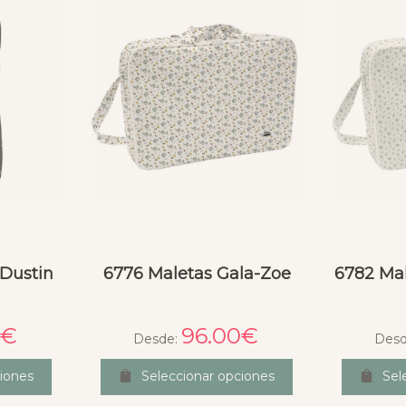
 Dustin
6776 Maletas Gala-Zoe
6782 Ma
0
€
96.00
€
Desde:
Desd
ciones
Seleccionar opciones
Sel