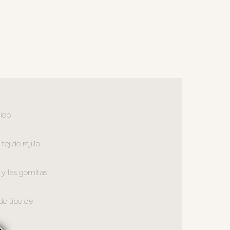
jido
jido rejilla
 y las gomitas
do tipo de