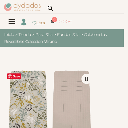
0
0.00
€
Lista
Inicio
>
Tienda
>
Para Silla
>
Fundas Silla
>
Colchonetas
Reversibles Colección Verano
Save