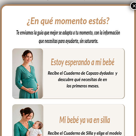
por el otro lado en tejido piqué de
algodón en liso. El relleno de la funda es
una micro fibra hueca para mayor
confort del bebé y muy buena
transpirabilidad.
Para sujetarla a la silla lleva cintas y
gomitas para ajustarla bien.
En la zona de los pies una trasera elástica
para sujetar la funda en la parte de
abajo.
Ojales en el respaldo y en el culete aptos
para la salida de arenes de todo tipo de
sillas.
Puedes lavar a mano o en lavadora,
siempre agua fría, jabones no abrasivos y
secado al natural.