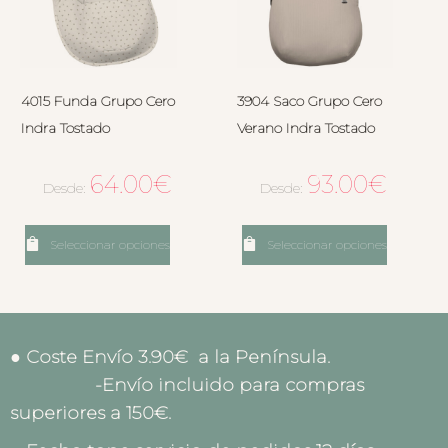
4015 Funda Grupo Cero
3904 Saco Grupo Cero
Indra Tostado
Verano Indra Tostado
64.00
€
93.00
€
Desde:
Desde:
Seleccionar opciones
Seleccionar opciones
● Coste Envío 3.90€ a la Península.
-Envío incluido para compras
superiores a 150€.