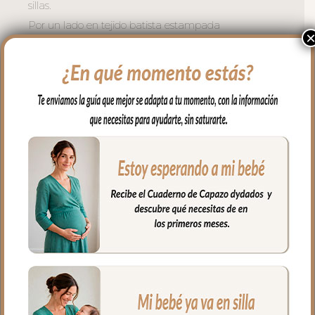
sillas.
Por un lado en tejido batista estampada
con volante fruncido en todo el borde. Por
el otro lado en tejido piqué de algodón en
liso.
El relleno de la funda es una micro fibra
hueca para mayor confort del bebé y
muy buena transpirabilidad.
Para sujetarla a la silla lleva cintas y
gomitas para ajustarla bien.
En la zona de los pies una trasera elástica
para sujetar la funda en la parte de
abajo.
Ojales en el respaldo y en el culete aptos
para la salida de arenes de todo tipo de
sillas.