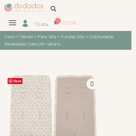
0
0.00
€
Lista
Inicio
>
Tienda
>
Para Silla
>
Fundas Silla
>
Colchonetas
Reversibles Colección Verano
Save