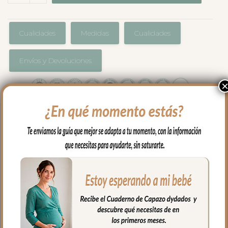
Cualidades
Medidas
Cualidades
Envíos y Devoluciones
El perfume dydados es una fragancia
donde predominan las notas florales
almizcladas. Un perfume infantil de los
que adoran los adultos. Un delicado olor
a algodón, a sábanas blancas, a eso que
tanto gusta y te hace repetir.
Las Notas de Salida son neroli y
bergamota; las Notas de Corazón son