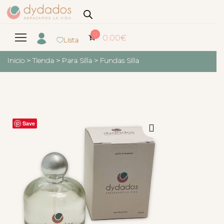
0
0.00
€
Lista
Inicio
>
Tienda
>
Para Silla
>
Fundas Silla
Save