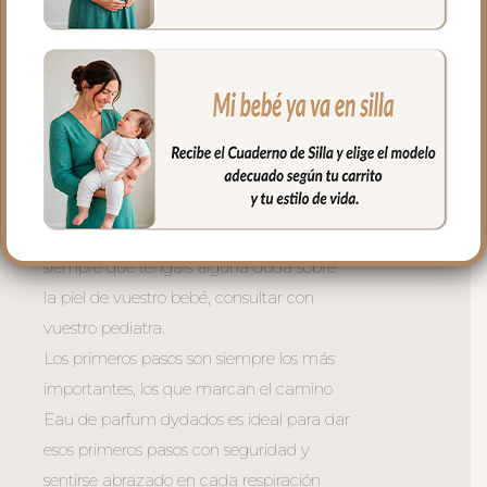
pera, flor de azahar, manzana y rosa; las
Notas de Fondo son almizcle, grain y
cedro.
Eau de Parfum dydados es ideal para las
mamás y para los bebés.
Siempre tener cuidado, no se
recomienda poner el perfume al bebé
sobre la piel, siempre sobre la ropa. y
siempre que tengáis alguna duda sobre
la piel de vuestro bebé, consultar con
vuestro pediatra.
Los primeros pasos son siempre los más
importantes, los que marcan el camino
Eau de parfum dydados es ideal para dar
esos primeros pasos con seguridad y
sentirse abrazado en cada respiración