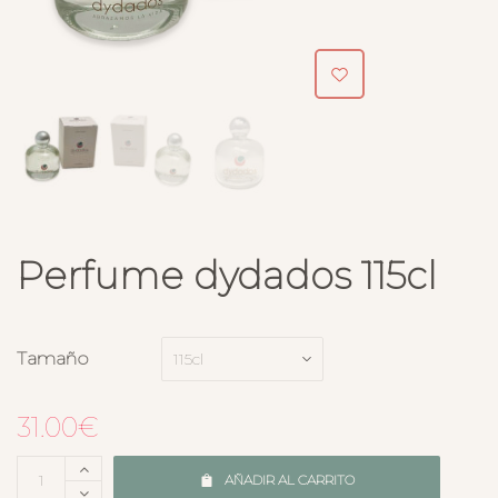
Perfume dydados 115cl
Tamaño
31.00
€
AÑADIR AL CARRITO