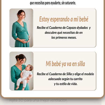
Saco universal para grupo cero, es un
saquito apto para casi todos los modelos
de grupo cero de tipo maxicosi.
Se compone de funda y tapa de saco.
La tapa del saco se une a la funda
mediante cremalleras laterales, siempre a
tono, que puedes abrir como necesites o
quitar la tapa entera y te queda la funda
para usar como colchoneta en los días de
calor.
Para el tejido de la funda puedes elegir
en piqué de algodón o en pelo corto liso.
Con un relleno de micro fibra hueca para
mayor confort del bebé y muy buena
transpirabilidad. Por el revés un tejido
rejilla 3D para una mejor ventilación.