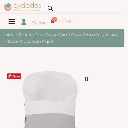
0
0.00
€
Lista
Inicio
>
Tienda
>
Para Grupo Cero
>
Sacos Grupo Cero Verano
>
Sacos Grupo Cero Piqué
Save