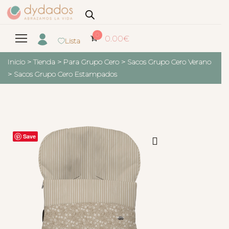
0
0.00
€
Lista
Inicio
>
Tienda
>
Para Grupo Cero
>
Sacos Grupo Cero Verano
>
Sacos Grupo Cero Estampados
Save