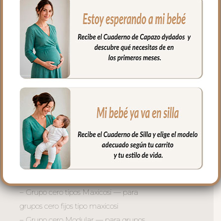
luminoso, tan agradable al tacto como a
la vista.
– Ojales en respaldo y culete para la
salida de arneses.
– Traseras ajustadas con goma en la
parte superior y en la inferior para que
quede bien sujeta.
– Respaldo de rejilla 3D para una buena
ventilación
– Microfibra hueca transpirable y ligera
-Cremalleras laterales al tono. Puedes
quitar la tapa y te queda la funda.
**Dos modelos disponibles:
– Grupo cero tipos Maxicosi — para
grupos cero fijos tipo maxicosi
– Grupo cero Modular — para grupos