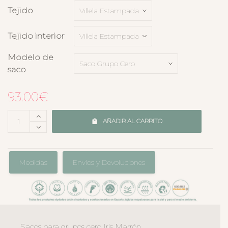
Tejido
Tejido interior
Modelo de
saco
93.00
€
AÑADIR AL CARRITO
Medidas
Envíos y Devoluciones
Sacos para grupos cero Iris Marrón.