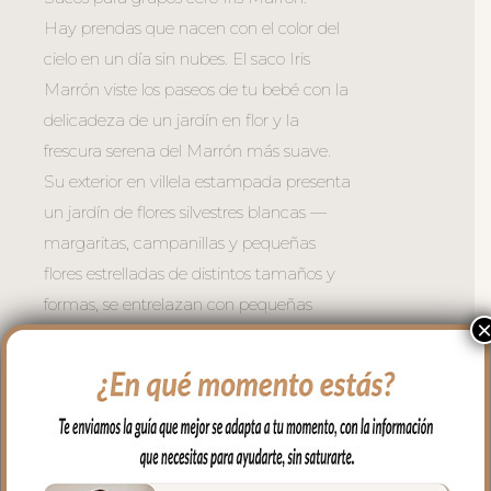
Hay prendas que nacen con el color del
cielo en un día sin nubes. El saco Iris
Marrón viste los paseos de tu bebé con la
delicadeza de un jardín en flor y la
frescura serena del Marrón más suave.
Su exterior en villela estampada presenta
un jardín de flores silvestres blancas —
margaritas, campanillas y pequeñas
flores estrelladas de distintos tamaños y
formas, se entrelazan con pequeñas
hojitas creando un estampado floral lleno
de vida y movimiento, suave a la vista y
lleno de encanto. El interior en villela
estampada de rayas blancas sobre fondo
Marrón completa el conjunto con una
armonía perfecta: limpio, cálido y