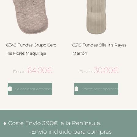
6348 Fundas Grupo Cero
6219 Fundas Silla Iris Rayas
Iris Flores Maquillaje
Marrón
64.00
€
30.00
€
Desde:
Desde:
Seleccionar opciones
Seleccionar opciones
● Coste Envío 3.90€ a la Península.
-Envío incluido para compras